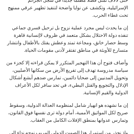
حتى لآلاف تمثل فصلا مظلما جديدا في سجل الجرائم
الإسرائيلية، وتكشف عن نوايا واضحة لتنفيذ تطهير عرقي ممنهج
تحت غطاء الحرب.
إن ما يحدث ليس مجرد عملية نزوح بل ترحيل قسري جماعي
تنفذه دولة الاحتلال بشكل متعمد في ظروف لاإنسانية قاهرة
وسط حصار خانق، ومجاعة تمتد وعطش يفتك بالأطفال وانتشار
متسارع للأوبئة في مناطق تفتقر لأدنى مقومات الحياة.
وأضاف فتوح أن هذا التهجير المتكرر لا يمكن قراءته إلا كجزء من
سياسة مدروسة تهدف إلى تفريغ الأرض من سكانها الأصليين،
وتحويل المدنيين إلى ضحايا دائمين، تمارس ضدهم أبشع أشكال
الإذلال والتجويع والقتل البطيء، في تحد سافر لكل الأعراف
الدولية والقيم الإنسانية.
إن ما نشهده هو انهيار شامل لمنظومة العدالة الدولية، وسقوط
صريح لكل المواثيق الأممية، أمام دولة ترى نفسها فوق القانون،
وتمارس عدوانها بمنطق الإفلات الكامل من العقاب.
وإذ نحذر من استمرار هذا الصمت الدولي المريب نوجه نداء إلى