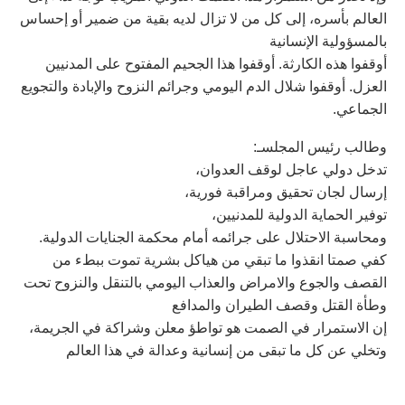
العالم بأسره، إلى كل من لا تزال لديه بقية من ضمير أو إحساس
بالمسؤولية الإنسانية
أوقفوا هذه الكارثة. أوقفوا هذا الجحيم المفتوح على المدنيين
العزل. أوقفوا شلال الدم اليومي وجرائم النزوح والإبادة والتجويع
الجماعي.
وطالب رئيس المجلسـ:
تدخل دولي عاجل لوقف العدوان،
إرسال لجان تحقيق ومراقبة فورية،
توفير الحماية الدولية للمدنيين،
ومحاسبة الاحتلال على جرائمه أمام محكمة الجنايات الدولية.
كفي صمتا انقذوا ما تبقي من هياكل بشرية تموت ببطء من
القصف والجوع والامراض والعذاب اليومي بالتنقل والنزوح تحت
وطأة القتل وقصف الطيران والمدافع
إن الاستمرار في الصمت هو تواطؤ معلن وشراكة في الجريمة،
وتخلي عن كل ما تبقى من إنسانية وعدالة في هذا العالم