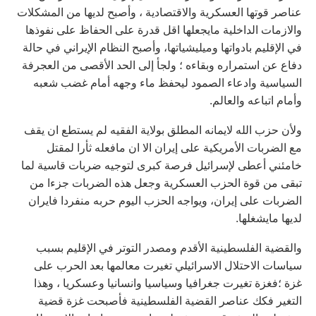
عناصر قوتها العسكرية والاقتصادية ، وأصبح لديها من المشكلات
والازمات الداخلية مايجعلها اقل قدرة على الحفاظ على نفوذها
في الإقليم بادواتها وميليشياتها، وأصبح النظام الإيراني في حالة
دفاع عن استمراره وبقاءه ؛ ولجأ إلى الحد الأقصى من العجرفة
السياسية وادعاء الصمود ليحفظ ماء وجهه أمام غضب شعبه
وأمام اتباعه والعالم.
ولأن حزب الله لايمانه المطلق بولاية الفقيه لم يستطع ان يقف
مع الضربات الأمريكية على إيران الا ان مافعله ثأرا لمقتل
خامئني أعطى لإسرائيل فرصة كبرى لتوجيه ضربات قاسية لما
تبقى من قوة الحزب العسكرية وجعل هذه الضربات جزءا من
الضربات على إيران، ويواجه الحزب اليوم حربه منفردا فايران
لديها مايشغلها.
والقضية الفلسطينية الأقدم ومصدر التوتر في الإقليم بسبب
سياسات الاحتلال الاسرائيلي تغيرت معالمها بعد الحرب على
غزة ؛فغزة تغيرت جغرافيا وسياسيا وانسانيا وعسكريا ، وهذا
التغير فكك عناصر القضية الفلسطينية فأصبحت غزة قضية