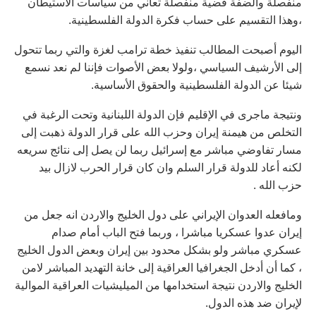
منفصلة والضفة قضية منفصلة تعاني من سياسات الاستيطان
،وهذا التقسيم على حساب فكرة الدولة الفلسطينية.
اليوم أصبحت المطالب تنفيذ خطة ترامب لغزة والتي ربما تتحول
إلى الأرشيف السياسي ،ولولا بعض الأصوات فإننا لم نعد نسمع
شيئا عن الدولة الفلسطينية والحقوق الأساسية.
ونتيجة ماجرى في الإقليم فإن الدولة اللبنانية وتحت الرغبة في
التخلص من هيمنة إيران وحزب الله على قرار الدولة ذهبت إلى
مسار تفاوضي مباشر مع إسرائيل ربما لن يصل إلى نتائج سريعه
لكنه أعاد للدولة قرار السلم وان كان قرار الحرب لازال بيد
حزب الله .
ومافعله العدوان الإيراني على دول الخليج والاردن انه جعل من
إيران عدوا عسكريا مباشرا ، وربما فتح الباب أمام صدام
عسكري مباشر ولو بشكل محدود بين إيران وبعض الدول الخليج
، كما أن أدخل الجغرافيا العراقية إلى خانة التهديد المباشر لامن
الخليج والاردن نتيجة استخدامها من الميليشيات العراقية الموالية
لإيران ضد هذه الدول.