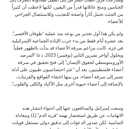
الجثامين ومنح عائلاتها قدراً من اليقين، لكنها لاحظت أن كثيراً
من الجثث تحمل آثاراً واضحة للتعذيب وللاستئصال الجراحي
للأعضاء.
ولم يكن هذا أول تحذير من نوعه منذ عملية “طوفان الأقصى”.
بعد عشرة أيام فقط من بدء حرب الإبادة الجماعية الإسرائيلية
في غزة، كانت مزاعم سرقة الأعضاء قد بدأت بالظهور فعلياً.
وبحلول أواخر تشرين الثاني (نوفمبر) 2023، دعا “المرصد
الأورومتوسطي لحقوق الإنسان” إلى فتح تحقيق في سرقة
أعضاء فلسطينيين، بعد أن “عثر اختصاصيون طبيون على أدلة
تشير إلى سرقة أعضاء، من بينها اختفاء القواقع والقرنيات،
بالإضافة إلى أعضاء حيوية أخرى مثل الأكباد والكلى والقلوب”.
وسعت إسرائيل والمدافعون عنها إلى احتواء انتشار هذه
الاتهامات عن طريق استحضار تهمة “فرية الدم” (1) ومعاداة
السامية. لكن صدور الدعوات إلى تدقيق دولي مستقل قوبلت