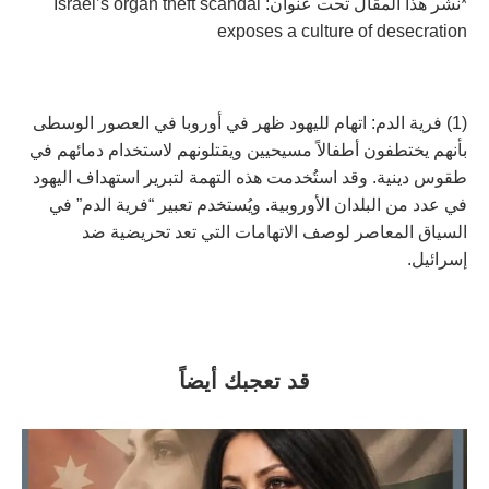
*نشر هذا المقال تحت عنوان: Israel’s organ theft scandal
exposes a culture of desecration
(1) فرية الدم: اتهام لليهود ظهر في أوروبا في العصور الوسطى
بأنهم يختطفون أطفالاً مسيحيين ويقتلونهم لاستخدام دمائهم في
طقوس دينية. وقد استُخدمت هذه التهمة لتبرير استهداف اليهود
في عدد من البلدان الأوروبية. ويُستخدم تعبير “فرية الدم” في
السياق المعاصر لوصف الاتهامات التي تعد تحريضية ضد
إسرائيل.
قد تعجبك أيضاً