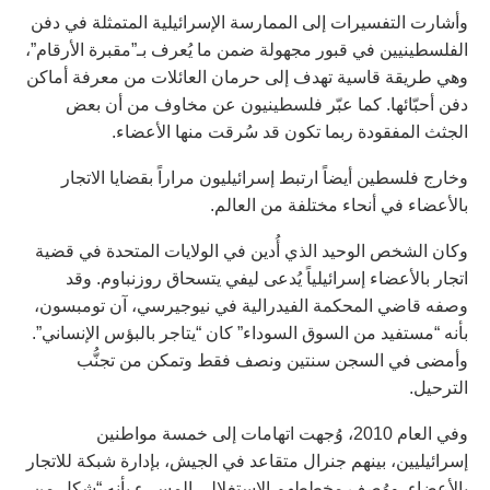
وأشارت التفسيرات إلى الممارسة الإسرائيلية المتمثلة في دفن
الفلسطينيين في قبور مجهولة ضمن ما يُعرف بـ”مقبرة الأرقام”،
وهي طريقة قاسية تهدف إلى حرمان العائلات من معرفة أماكن
دفن أحبّائها. كما عبّر فلسطينيون عن مخاوف من أن بعض
الجثث المفقودة ربما تكون قد سُرقت منها الأعضاء.
وخارج فلسطين أيضاً ارتبط إسرائيليون مراراً بقضايا الاتجار
بالأعضاء في أنحاء مختلفة من العالم.
وكان الشخص الوحيد الذي أُدين في الولايات المتحدة في قضية
اتجار بالأعضاء إسرائيلياً يُدعى ليفي يتسحاق روزنباوم. وقد
وصفه قاضي المحكمة الفيدرالية في نيوجيرسي، آن تومبسون،
بأنه “مستفيد من السوق السوداء” كان “يتاجر بالبؤس الإنساني”.
وأمضى في السجن سنتين ونصف فقط وتمكن من تجنُّب
الترحيل.
وفي العام 2010، وُجهت اتهامات إلى خمسة مواطنين
إسرائيليين، بينهم جنرال متقاعد في الجيش، بإدارة شبكة للاتجار
بالأعضاء. ووُصف مخططهم الاستغلالي المسيء بأنه “شكل من