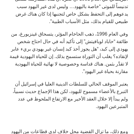
تدنيساً للموتى “خاصة باليهود… وليس لدى غير اليهود سبب
يدعوهم إلى التحفظ بشكل خاص لتجنبها إذا كان هناك غرض
طبيعي للقيام بذلك، مثل الأسباب الطبية”.
وفي العام 1996، ذهب الحاخام المؤثر، يتسحاق غينزبورغ، من
طائفة “حاباد لوبافيتش” إلى تأكيد أنه في حال احتاج شخص
يهودي إلى كبد، “هل يجوز أخذ كبد إنسان غير يهودي بريء عابر
لإنقاذه؟ يغلب أن التوراة ستسمح بذلك. إن للحياة اليهودية قيمة
لا تقدَّر بثمن. هناك قداسة وخصوصية لا نهائية للحياة اليهودية
مقارنة بحياة غير اليهود”.
يعتبر الموقف الحالي للسلطات الدينية العليا في إسرائيل أن
التبرع بالأعضاء مسموح لليهود، لكن هذا الإجماع حديث نسبياً،
ولم يبدأ إلا خلال العقد الأخير مع الارتفاع الملحوظ في عدد
المتبرعين اليهود.
ومع ذلك، ما تزال القضية محل خلاف لدى قطاعات من اليهود