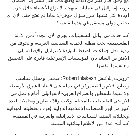
مع وجود قدر كبير من الأدلة والاتهامات التي تشير إلى احتمال
تورط إسرائيل في عمليات منهجية لانتزاع الأعضاء خلال حرب
الإبادة التي تشنها، يبرز سؤال جوهري: لماذا لم يُفتح حتى الآن أي
تحقيق دولي مستقل في هذه القضية؟
كما حدث في أوائل التسعينيات، يجري الآن مجدداً دفن الأدلة
الفلسطينية تحت مظلة الحماية السياسية الغربية، والخوف من
ردود فعل جماعات الضغط المؤيدة لإسرائيل، بالإضافة إلى
الافتراض السائد بأن المؤسسات الإسرائيلية قادرة على التحقيق
مع نفسها بنفسها.
*روبرت إنلاكيش Robert Inlakesh: صحفي ومحلل سياسي
وصانع أفلام وثائقية يركز في عمله على قضايا الشرق الأوسط،
ولا سيما فلسطين والصراع العربي-الإسرائيلي. أقام وعمل في
الأراضي الفلسطينية المحتلة، وكتب وقدّم تقارير وتحليلات لعدد
كبير من أبرز المنصات الإعلامية الدولية. يُعرف بتغطيته الميدانية
وتحليلاته النقدية للسياسات الإسرائيلية والغربية في المنطقة،
كما أنتج عددًا من الأفلام الوثائقية المهمة.