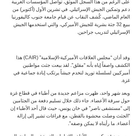
على الرغم من هذا السجل الموثق، تواصل المؤسسات الغربية
دعم وتمكين الجيش الإسرائيلي. في تشرين الأول (أكتوبر) من
العام الماضي، كُشف النقاب عن قيام جامعة جنوب كاليفورنيا
ببيع 32 جثة بشرية للجيش الأميركي، والتي استخدمها الجيش
الإسرائيلي لتدريب جراحين.
وقد أدان “مجلس العلاقات الأميركية-الإسلامية” (CAIR) هذا
الكشف واصفاً إياه بأنه “مقلق”. لقد بيعت جثث مواطنين
أميركيين لسلسلة توريد لتخدم جيشاً يرتكب إبادة جماعية في
غزة.
وبعد شهر واحد، ظهرت مزاعم جديدة من أطباء في قطاع غزة
حول سرقة الأعضاء. جاء ذلك خلال تسليم دفعة من الجثامين
إلى “مستشفى ناصر” في خان يونس، حيث قال أحد الأطباء إن
“الجثث وصلت محشوة بالقطن، مع فراغات تشير إلى إزالة
أعضاء. ما رأيناه لا يمكن وصفه”.