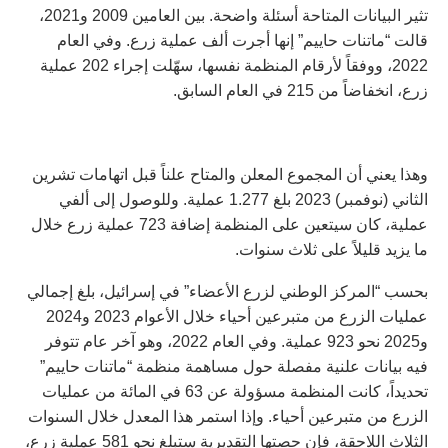
تثير البيانات المتاحة أسئلة واضحة. بين العامين 2009 و2021،
قالت “ماتنات حاييم” إنها أجرت ألف عملية زرع. وفي العام
2022، ووفقاً لأرقام المنظمة نفسها، سهّلت إجراء 202 عملية
زرع، انخفاضاً من 215 في العام السابق.
وهذا يعني أن المجموع المعلن والمتاح علناً قبل اتهامات تشرين
الثاني (نوفمبر) 2023 بلغ 1.277 عملية. وللوصول إلى ألفي
عملية، كان سيتعين على المنظمة إضافة 723 عملية زرع خلال
ما يزيد قليلاً على ثلاث سنوات.
بحسب “المركز الوطني لزرع الأعضاء” في إسرائيل، بلغ إجمالي
عمليات الزرع من متبرعين أحياء خلال الأعوام 2023 و2024
و2025 نحو 923 عملية. وفي العام 2022، وهو آخر عام تتوفر
فيه بيانات علنية مفصلة حول مساهمة منظمة “ماتنات حاييم”
تحديداً، كانت المنظمة مسؤولة عن 63 في المائة من عمليات
الزرع من متبرعين أحياء. وإذا استمر هذا المعدل خلال السنوات
الثلاث اللاحقة، فإن حصتها التقديرية ستبلغ نحو 581 عملية زرع،