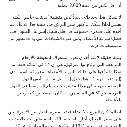
أي أقل بكثير من عتبة 2.000 عملية.
لا يشكل هذا، بحد ذاته، دليلاً يُدين منظمة “ماتنات حاييم”. لكنه
يفسر لماذا شكّك الدكتور منير البرش في صحة هذا الادعاء عند
أخذه على ظاهره، خصوصاً في ظل سجل إسرائيل الطويل في
قضايا سرقة الأعضاء، وفي ضوء الشهادات التي بدأت تظهر من
مستشفيات غزة.
وثمة حقيقة لافتة أخرى تعزز الشكوك المحيطة بالأرقام
المرتفعة التي تروّج لها إسرائيل، هي أن 14 في المائة فقط من
سكانها وقّعوا على بطاقة التبرع بالأعضاء المعروفة باسم “أدي
(إيهود) بن درور”. وهذا يجعل إسرائيل من بين أدنى الدول
المتقدمة مرتبة في هذا المؤشر، حيث يبلغ المتوسط في الدول
الغربية نحو 30 في المائة من السكان المسجلين كمتبرعين
بالأعضاء.
لطالما كان التبرع بالأعضاء قضية مثيرة للجدل بين الإسرائيليين.
على سبيل المثال، أعلن الحاخام الأكبر لفلسطين تحت الانتداب
البريطاني في العام 1931 أن فكرة أن هذه الممارسة تشكل