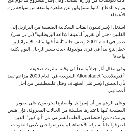
غالباً تعويضات من وزارة الصحة، وفي إطار مشروع مدعوم من
وزارة الدفاع، كانوا مسؤولين عن ظاهرة واسعة من سياحة زرع
الأعضاء.
استغل الإسرائيليون الفئات السكانية الضعيفة من البرازيل إلى
الفلبين -حتى أن تقريراً لـ”هيئة الإذاعة البريطانية” (بي بي سي)
صدر في العام 2001 وصف حالة “أنشأ فيها مئات الإسرائيليين
خط إنتاج يبدأ في قرى مولدوفا، حيث يسير الرجال اليوم بكلية
واحدة”.
وفي مقال أثار جدلاً واسعاً في وقته، نشرت صحيفة
“أفتونبلاديت” Aftonbladet السويدية في العام 2009 مزاعم تفيد
بأن الجيش الإسرائيلي استهدف وقتل فلسطينيين من أجل
أعضائهم.
وعلى الرغم من أن إسرائيل وأنصارها يحرصون على تصوير
الفضيحة كلها باعتبارها سلسلة من الحالات المعزولة، فإن هيس
وزملاءه من اختصاصيي الطب الشرعي في “أبو كبير”، الذين
اعترفوا علناً بسرقة الأعضاء، لم يتعرضوا حتى لأدنى العقوبات