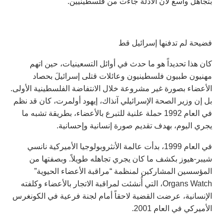
بتجاهل واسع لأن الأدلة جاءت من فلسطينيين.
فضيحة لم تدفنها إسرائيل قط
كان هذا تحديداً هو ما حدث في أوائل التسعينيات، حين اتهم
مهنيون طبيون فلسطينيون وعائلات قتلى إسرائيلَ بحصاد
الأعضاء بصورة غير مشروعة خلال الانتفاضة الفلسطينية الأولى.
بل إن وزير الصحة الإسرائيلي آنذاك، إيهود أولمرت، كان قد نظم
في العام 1992 حملة علنية للتبرع بالأعضاء، بطريقة تشبه ما
يجري اليوم، بهدف تقديم صورة إنسانية وإحسانية.
في العام 1999، بدأت عالمة الأنثروبولوجيا الأميركية نانسي
شيبر-هيوز بكشف ما كان يجري تجاهله طويلاً. وبصفتها من
المؤسسين المشاركين لمنظمة “مراقبة الأعضاء الحيوية”
Organs Watch، التي أُنشئت لمراقبة الاتجار بالأعضاء وكلفته
الإنسانية، عرضت القضية لاحقاً أمام لجنة فرعية في الكونغرس
الأميركي في العام 2001.