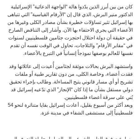
كان من بين أبرز الذين بدّدوا هالة “الواجهة الدعائية” الإسرائيلية
الدكتور منير البرش، الذي قال إن “الأرقام القياسية” التي تتباهى
بها إسرائيل تثير تساؤلات خطيرة بشأن مصادر الكلى وغيرها من
الأعضاء التي يجري الاحتفاء بها الآن. وأشار إلى التناقض الصارخ
في حقيقة أن دولة احتلال احتجزت جثامين فلسطينيين لسنوات
في “مقابر الأرقام” والثلاجات، تحاول في الوقت نفسه أن تقدم
نفسها للعالم بوصفها نموذجاً إنسانياً في التبرع بالأعضاء.
واستشهد البرش بحالات موثقة لجثامين أُعيدت إلى عائلاتها وقد
فقدت أعضاء، وخاصة الكلى، من دون تقارير طبية أو ملفات
تشريح أو أي مسار قانوني يتيح المساءلة. وطالب بإجراء تحقيق
دولي مستقل بشأن ما إذا كان “الإنجاز” الذي تدّعيه إسرائيل قد
بُني على سرقة أعضاء فلسطينيين.
وبعد أكثر من أسبوع بقليل، أعادت إسرائيل بقايا متناثرة لنحو 54
فلسطينياً إلى مستشفى الشفاء في مدينة غزة.
وسارعت فرق الطب الشرعي إلى العمل لمحاولة التعرف إلى