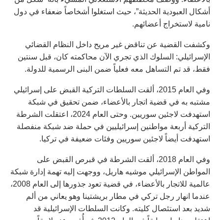
أشكال العبودية الحديثة”، حيث استغلوا أشخاصاً ضعفاء في دول
نامية لاستخراج أعضائهم.
وكشفت القضية عن تناقض غير مريح داخل النظام القضائي
الإسرائيلي: السلوك الذي تجري الآن محاكمته كان، قبل سنتين
فقط، قد تم التساهل معه فعلياً ضمن البنى الرسمية للدولة.
وفي العام 2015، ألقت السلطات التركية القبض على إسرائيلي
مشتبه به في قضية اتجار بالأعضاء، ضمن تحقيق في شبكة
استهدفت لاجئين سوريين. وحتى العام 2024، اعتقلت الشرطة
التركية أربعة مواطنين إسرائيليين في حملة ضد شبكة منفصلة
استهدفت أيضاً لاجئين سوريين وفئات ضعيفة في تركيا.
وفي العام 2018، ألقت الشرطة في قبرص القبض على
المواطن الإسرائيلي موشيه هاريل، ووجهت إليه تهمة إدارة شبكة
عالمية للاتجار بالأعضاء، في قضية تعود جذورها إلى العام 2008،
عندما انهار رجل تركي في مطار بريشتينا وهو يعاني من ألم
شديد بعد استئصال كليته. وكانت السلطات الإسرائيلية قد