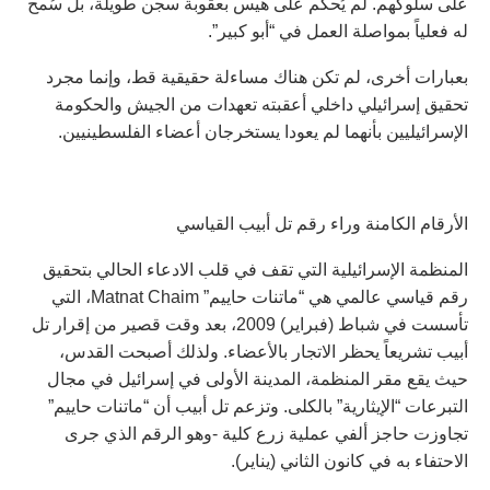
على سلوكهم. لم يُحكم على هيس بعقوبة سجن طويلة، بل سُمح
له فعلياً بمواصلة العمل في “أبو كبير”.
بعبارات أخرى، لم تكن هناك مساءلة حقيقية قط، وإنما مجرد
تحقيق إسرائيلي داخلي أعقبته تعهدات من الجيش والحكومة
الإسرائيليين بأنهما لم يعودا يستخرجان أعضاء الفلسطينيين.
الأرقام الكامنة وراء رقم تل أبيب القياسي
المنظمة الإسرائيلية التي تقف في قلب الادعاء الحالي بتحقيق
رقم قياسي عالمي هي “ماتنات حاييم” Matnat Chaim، التي
تأسست في شباط (فبراير) 2009، بعد وقت قصير من إقرار تل
أبيب تشريعاً يحظر الاتجار بالأعضاء. ولذلك أصبحت القدس،
حيث يقع مقر المنظمة، المدينة الأولى في إسرائيل في مجال
التبرعات “الإيثارية” بالكلى. وتزعم تل أبيب أن “ماتنات حاييم”
تجاوزت حاجز ألفي عملية زرع كلية -وهو الرقم الذي جرى
الاحتفاء به في كانون الثاني (يناير).