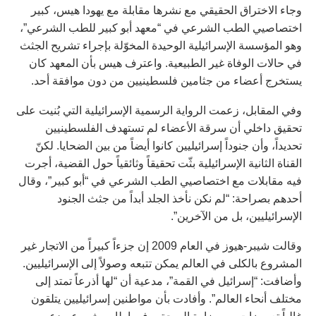
وجاء الاختراق الحقيقي مع نشرها مقابلة مع يهودا هيس، كبير
اختصاصيي الطب الشرعي في “معهد أبو كبير للطب الشرعي”،
وهو المؤسسة الإسرائيلية الوحيدة المخوّلة بإجراء تشريح الجثث
في حالات الوفاة غير الطبيعية. واعترف هيس بأن المعهد كان
يستخرج أعضاء من جثامين فلسطينيين من دون موافقة أحد.
وفي المقابل، زعمت الرواية الرسمية الإسرائيلية التي بُنيت على
تحقيق داخلي أن سرقة الأعضاء لم تستهدف الفلسطينيين
تحديداً، وأن جنوداً إسرائيليين كانوا أيضاً من بين الضحايا. لكنّ
القناة الثانية الإسرائيلية بثّت تحقيقاً وثائقياً حول القضية، أجرت
فيه مقابلات مع اختصاصيي الطب الشرعي في “أبو كبير”، وقال
أحدهم بصراحة: “لم نكن نأخذ الجلد أبداً من جثث الجنود
الإسرائيليين، بل من الآخرين”.
وقالت شيبر-هيوز في العام 2009 إن جزءاً كبيراً من الاتجار غير
المشروع بالكلى في العالم يمكن تتبعه وصولاً إلى الإسرائيليين.
وأضافت: “إسرائيل في القمة”، مدعية أن “لها أذرعاً تمتد إلى
مختلف أنحاء العالم”. وأفادت بأن مواطنين إسرائيليين يتلقون