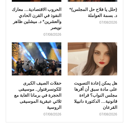
{حلل يا فلاح حل المجلس}*
الحروب الاقتصادية… معارك
د. بسمة العواملة
النفوذ في القرن الحادي
والعشرين* د. ميشلين ظاهر
07/08/2026
نويصر
07/08/2026
هل يمكن إعادة التصويت
​حفلات الصيف الكبرى
على مادة سبق أن أقرها
للكونسرفتوار.. موسيقى
مجلس النواب؟ قراءة
الحجرة في برمانا الغابة مع
قانونية… الدكتورة دانييلا
ثلاثي عبقرية الموسيقى
القرعان
الروسية
07/08/2026
07/08/2026