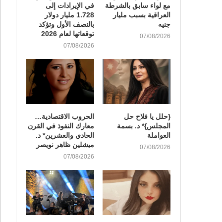
مع لواء سابق بالشرطة
في الإيرادات إلى
العراقية بسبب مليار
1.728 مليار دولار
جنيه
بالنصف الأول وتؤكد
توقعاتها لعام 2026
07/08/2026
07/08/2026
{حلل يا فلاح حل
الحروب الاقتصادية…
المجلس}* د. بسمة
معارك النفوذ في القرن
العواملة
الحادي والعشرين* د.
ميشلين ظاهر نويصر
07/08/2026
07/08/2026