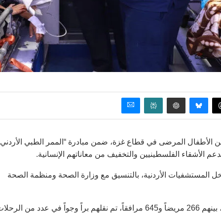
ر من الأطفال المرضى في قطاع غزة، ضمن مبادرة “الممر الطبي الأردني”
عم الأشقاء الفلسطينيين والتخفيف من معاناتهم الإنسانية.
رافقاً، إذ سيتم علاجهم داخل المستشفيات الأردنية، بالتنسيق مع وزارة الصحة ومنظمة الصحة
ومنذ بدء تنفيذ المبادرة، استقبل الأردن 911 شخصاً من قطاع غزة، بينهم 266 مريضاً و645 مرافقاً، تم نقلهم براً وجواً في عدد من الرح