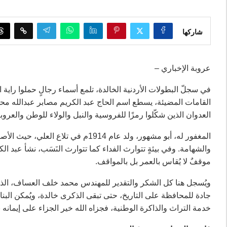
شاركها
عروبة الإخباري –
في سجلّ البطولات الأردنية الخالدة، تلمع أسماء رجالٍ حملوا را
القامات المضيئة، يسطع اسم الحاج عبد الكريم مصابر عبدالله م
العدوان الذين شكّلوا رمزًا للفروسية والنبل والولاء للوطن والعروبة
المغفور له، أبو مشهور، ولد عام 1914
والشهامة. وفي بيئةٍ تتوارث الفداء كما تتوارث النَسَب، نشأ عبد الكر
موقفٌ لا يُقاس بالعمر بل بالمواقف.
ويُسجل هنا كل الشكر والتقدير للمهندس محمد خلف العساف، الذي ين
جادة للمحافظة على التاريخ، حتى تبقى الذكرى خالدة، ويُمكن البنا
خدمة التراث والذاكرة الوطنية، فجزاه الله خير الجزاء على إيمانه 