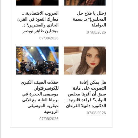
{حلل يا فلاح حل
الحروب الاقتصادية…
المجلس}* د. بسمة
معارك النفوذ في القرن
العواملة
الحادي والعشرين* د.
ميشلين ظاهر نويصر
07/08/2026
07/08/2026
هل يمكن إعادة
​حفلات الصيف الكبرى
التصويت على مادة
للكونسرفتوار..
سبق أن أقرها مجلس
موسيقى الحجرة في
النواب؟ قراءة قانونية…
برمانا الغابة مع ثلاثي
الدكتورة دانييلا القرعان
عبقرية الموسيقى
الروسية
07/08/2026
07/08/2026