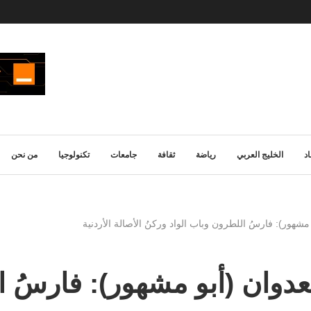
د
الخليج العربي
رياضة
ثقافة
جامعات
تكنولوجيا
من نحن
مشهور): فارسُ اللطرون وباب الواد وركنُ الأصالة الأردنية
عدوان (أبو مشهور): فارسُ ا