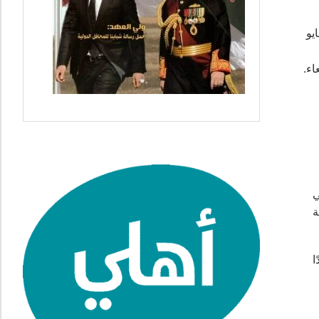
ان الحاج عبد الكريم في طليعة من لبّوا النداء. شارك في معركة اللطرون (24 مايو
اء.
منذ عام 1954م وحتى 1962م. في
ة
ا