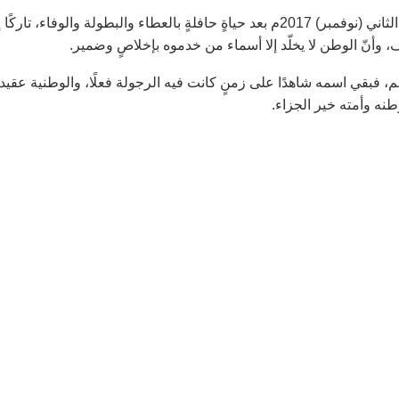
رحل الحاج عبد الكريم مصابر العدوان (أبو مشهور) في 12 تشرين الثاني (نوفمبر) 2017م بعد حياةٍ حافلةٍ بالعطاء والبطولة والوفاء، تارك
ف، وأنّ الوطن لا يخلّد إلا أسماء من خدموه بإخلاصٍ وضمير.
م، فبقي اسمه شاهدًا على زمنٍ كانت فيه الرجولة فعلًا، والوطنية عقيدةً
نه وأمته خير الجزاء.