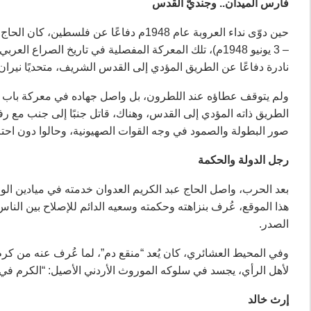
فارس الميدان.. وجنديّ القدس
– 3 يونيو 1948م)، تلك المعركة المفصلية في تاريخ الص
نادرة دفاعًا عن الطريق المؤدي إلى القدس الشريف، متحديًا نيران 
الطريق ذاته المؤدي إلى القدس، وهناك، قاتل جنبًا إلى جنب مع رف
صور البطولة والصمود في وجه القوات الصهيونية، وحالوا دون احتل
رجل الدولة والحكمة
هذا الموقع، عُرف بنزاهته وحكمته وسعيه الدائم للإصلاح بين الن
الصدر.
وفي المحيط العشائري، كان يُعد “منقع دم”، لما عُرف عنه من كرمٍ
لأهل الرأي، يجسد في سلوكه الموروث الأردني الأصيل: “الكرم في 
إرث خالد