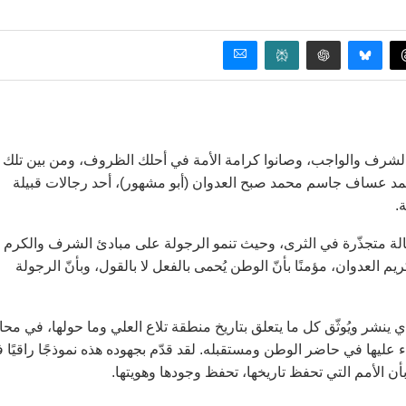
ية الشرف والواجب، وصانوا كرامة الأمة في أحلك الظروف، ومن بين تلك
حمد عساف جاسم محمد صبح العدوان (أبو مشهور)، أحد رجالات قبيلة
.
م في تلاع العلي، حيث الأصالة متجذّرة في الثرى، وحيث تنمو الرجولة على مبادئ الشرف والكرم
يم العدوان، مؤمنًا بأنّ الوطن يُحمى بالفعل لا بالقول، وبأنّ الرجولة
شر ويُوثّق كل ما يتعلق بتاريخ منطقة تلاع العلي وما حولها، في محا
ء عليها في حاضر الوطن ومستقبله. لقد قدّم بجهوده هذه نموذجًا راقيًا 
بأن الأمم التي تحفظ تاريخها، تحفظ وجودها وهويتها.