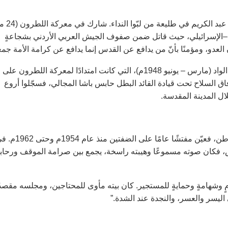
حين دوّى نداء العروبة عام 1948م دفاعًا عن فلسطين، ك
راع العربي–الإسرائيلي، حيث قاتل ضمن صفوف الجيش العربي الأردني بشجاعةٍ
العدو، ومؤمنًا بأنّ من يدافع عن القدس إنما يدافع عن كرامة الأمة جمع
ولم يتوقف عطاؤه عند اللطرون، بل واصل جهاده في معركة باب الواد (مارس – يونيو 1948م)، التي كانت امتدادًا لمعركة اللطرون على
اق السلاح تحت قيادة القائد البطل حابس باشا المجالي، فسجّلوا أروع
ال المدينة المقدسة.
بعد الحرب، واصل الحاج عبد الكريم العدوان خدمته في ميادين الوطن، فعيّن مفتشًا عامًا على الضفتين 
اس، فكان صوته مسموعًا وهيبته راسخة، يجمع بين صرامة الموقف ورحاب
 وشهامةٍ وحمايةٍ للمستجير. كان بيته مأوى للمحتاجين، ومجلسه مقصدً
اليسر والعسر، والنجدة عند الشدة.”