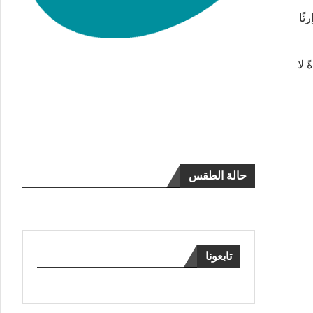
ًا إرثًا
 لا
حالة الطقس
تابعونا