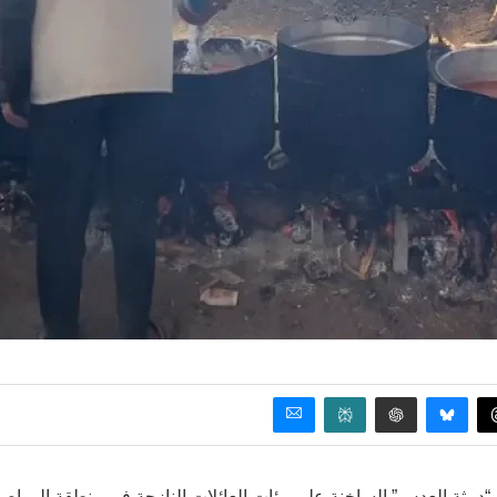
بة “دمثة العدس” الساخنة على مئات العائلات النازحة في منطقة المواص