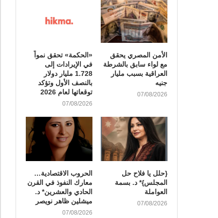
الأمن المصري يحقق
«الحكمة» تحقق نمواً
مع لواء سابق بالشرطة
في الإيرادات إلى
العراقية بسبب مليار
1.728 مليار دولار
جنيه
بالنصف الأول وتؤكد
توقعاتها لعام 2026
07/08/2026
07/08/2026
{حلل يا فلاح حل
الحروب الاقتصادية…
المجلس}* د. بسمة
معارك النفوذ في القرن
العواملة
الحادي والعشرين* د.
ميشلين ظاهر نويصر
07/08/2026
07/08/2026