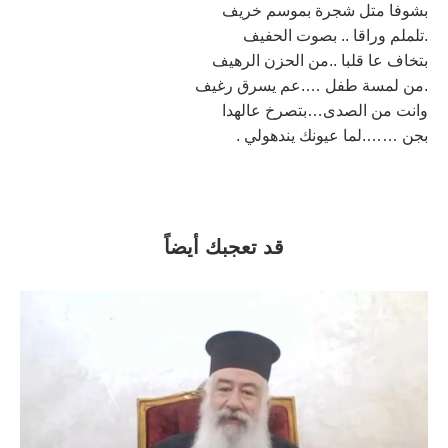
بشوفا متل شجرة بموسم خريف
.تلملم وراقا .. بصوت الحفيف
بتخاف عا قلبا ..من الحزن الرهيف
.من لمسة طفل ….عم يسرق رغيف
وانت من الصدى…بتصرخ عالهدا
بجن …….لما عيونك يندهولي .
قد تعجبك أيضاً