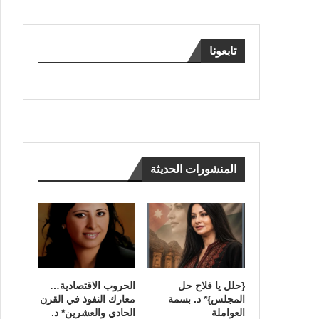
تابعونا
المنشورات الحديثة
{حلل يا فلاح حل
الحروب الاقتصادية…
المجلس}* د. بسمة
معارك النفوذ في القرن
العواملة
الحادي والعشرين* د.