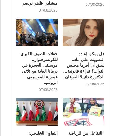
ميشلين ظاهر نويصر
07/08/2026
07/08/2026
هل يمكن إعادة
​حفلات الصيف الكبرى
التصويت على مادة
للكونسرفتوار..
سبق أن أقرها مجلس
موسيقى الحجرة في
النواب؟ قراءة قانونية…
برمانا الغابة مع ثلاثي
الدكتورة دانييلا القرعان
عبقرية الموسيقى
الروسية
07/08/2026
07/08/2026
“التفاعل بين الرياضة
التعاون الخليجي: