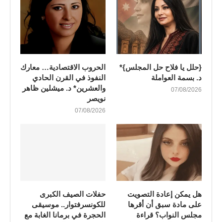
{حلل يا فلاح حل المجلس}*
الحروب الاقتصادية… معارك
د. بسمة العواملة
النفوذ في القرن الحادي
والعشرين* د. ميشلين ظاهر
07/08/2026
نويصر
07/08/2026
هل يمكن إعادة التصويت
​حفلات الصيف الكبرى
على مادة سبق أن أقرها
للكونسرفتوار.. موسيقى
مجلس النواب؟ قراءة
الحجرة في برمانا الغابة مع