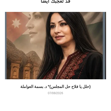
قد تعجبك أيضاً
{حلل يا فلاح حل المجلس}* د. بسمة العواملة
07/08/2026