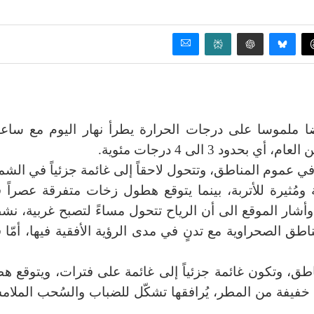
 ملموسا على درجات الحرارة يطرأ نهار اليوم مع ساع
د 3 الى 4 درجات مئوية.
 عموم المناطق، وتتحول لاحقاً إلى غائمة جزئياً في الشم
مُثيرة للأتربة، بينما يتوقع هطول زخات متفرقة عصراً 
أشار الموقع الى أن الرياح تتحول مساءً لتصبح غربية، نش
ناطق الصحراوية مع تدنٍ في مدى الرؤية الأفقية فيها، أمّا 
مناطق، وتكون غائمة جزئياً إلى غائمة على فترات، ويتوقع ه
يفة من المطر، يُرافقها تشكّل للضباب والسُحب الملام