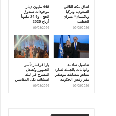
اتفاق مكة الثلاثي
448 مليون دينار
السعودية وتركيا
موجودات صندوق
وباكستان* عمران
الحج.. و24.9 مليوناً
الخطيب
أرباح 2025
09/08/2026
09/08/2026
تفاصيل صادمة
يارا قرقماز تأسر
واتهامات بالجملة لسارة
الجمهور وتُشعل
نتنياهو بمضايقة موظفي
المسرح في ليلة
مقر رئيس الحكومة
استثنائية بكل المقاييس
09/08/2026
09/08/2026