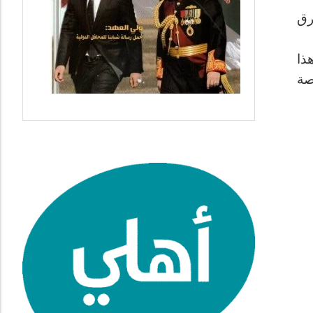
رق
ذا
خاصة