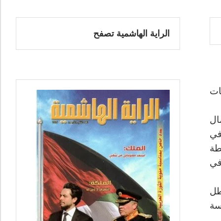
الراية الهاشمية تصفح
ات
ال
في
طة
في
طل
سة