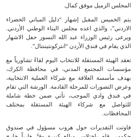
المجلس الزميل موفق كمال.
يتم الخميس المقبل إشهار “دليل المباني الخضراء
الاردني”، والذي اعده مجلس البناء الوطني الأردني.
ويرعى رئيس الوزراء عبد الله النسور حفل الاشهار
الذي يقام في فندق الأردن “انتركونتيننتال”.
تعقد الهيئة المستقلة للانتخاب اليوم لقاءً تشاورياً مع
مؤسسات المجتمع المدني، في محافظة الكرك،
بهدف مأسسة العلاقة مع شركاء العملية الانتخابية،
وعرض التصورات للمرحلة القادمة. الورشة التي تقام
في فندق وادي الموجب، تأتي ضمن خطة شاملة
للتواصل مع شركاء الهيئة المستقلة بمختلف
المحافظات.
فاوتت التقديرات حول هروب مسؤول في صندوق
حكومي قام باختلاس مبالغ كبيرة وفرَّ هارباً خارج