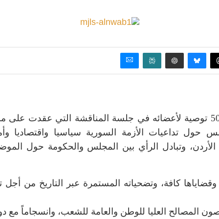
عروبة الإخباري – أصدر مجلس النواب بيانا لخص فيه 50 توصية لأعضائه في جلسة المناقشة التي عقدت عل
 حول تداعيات الأزمة السورية سياسيا واقتصاديا وأمن
 الأردن، وتبادل الرأي بين المجلس والحكومة حول الموض
ة وقضاياها كافة، وتضحياته المستمرة عبر التاريخ من أجل ت
ن المصالح العليا للوطن والعامة للشعب، وانسجاماً مع دو