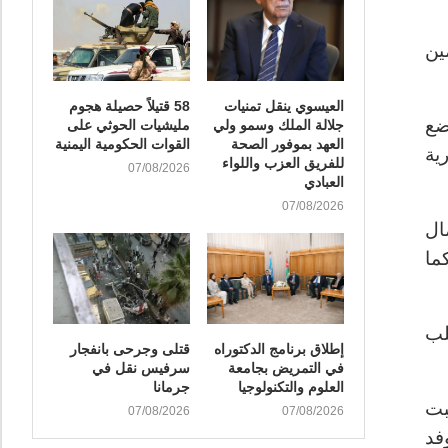
ين
العيسوي ينقل تمنيات
58 قتيلاً حصيلة هجوم
ضع
جلالة الملك وسمو ولي
مليشيات الحوثي على
العهد بموفور الصحة
القوات الحكومية اليمنية
ية
للفريق العزب واللواء
07/08/2026
العبادي
07/08/2026
ال
ما
لب
إطلاق برنامج الدكتوراه
قتلى وجرحى بانفجار
في التمريض بجامعة
سرفيس نقل في
العلوم والتكنولوجيا
جرمانا
بت
07/08/2026
07/08/2026
فد