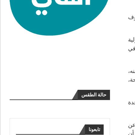
وف
ية
في
ه،
ة،
حالة الطقس
دة
عن
تابعونا
أن