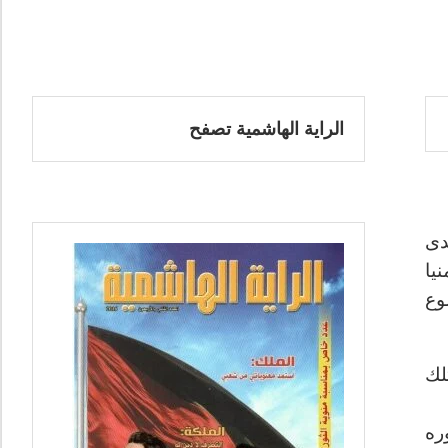
الراية الهاشمية تصفح
ى مدى
يا
وع
لك
ره