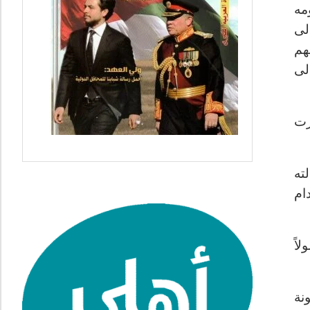
مه
لى
هم
لى
رت
ته
ام
اً
نة