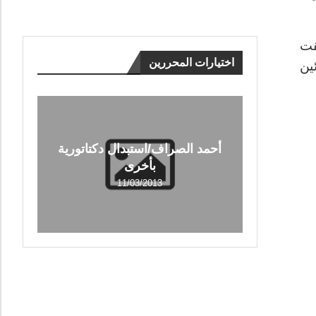
قت
اختيارات المحررين
ين
أحمد الصراف/استبدال دكتاتورية
بأخرى
11/03/2013