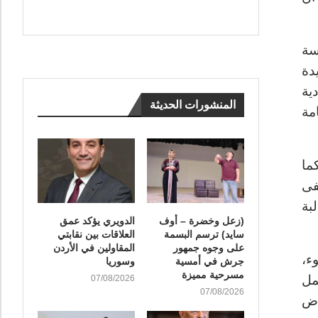
سة
دة
ية
المنشورات الحديثة
مة
ما
فى
بة
(زعل وخضرة – أوف
الدويري يؤكد عمق
سايد) ترسم البسمة
العلاقات بين نقابتي
على وجوه جمهور
المقاولين في الأردن
ء،
جرش في أمسية
وسوريا
مسرحية مميزة
مل
07/08/2026
07/08/2026
اض