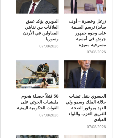
(زعل وخضرة – أوف
الدويري يؤكد عمق
سايد) ترسم البسمة
العلاقات بين نقابتي
على وجوه جمهور
المقاولين في الأردن
جرش في أمسية
وسوريا
مسرحية مميزة
07/08/2026
07/08/2026
العيسوي ينقل تمنيات
58 قتيلاً حصيلة هجوم
جلالة الملك وسمو ولي
مليشيات الحوثي على
العهد بموفور الصحة
القوات الحكومية اليمنية
للفريق العزب واللواء
07/08/2026
العبادي
07/08/2026