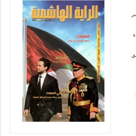
سر
ة
طق