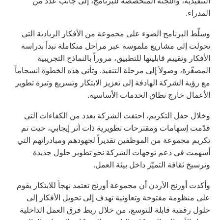
التنفيذية، واللجنة المتخصصة للبرنامج، إلى جانب عدد من
المدراء.
وسلّط البرنامج الضوء على مجموعة من الأفكار الريادية التي
تحولت إلى مشاريع ملموسة عبر مراحل متكاملة تبدأ بدراسة
الأفكار وتقييم قابليتها للتطبيق، مروراً بالنماذج التجريبية
المصغّرة، وصولاً إلى مرحلة التنفيذ. وتأتي هذه الخطوة انسجاماً
مع رؤية الشركة الهادفة إلى تعزيز الابتكار وتسريع وتيرة تطوير
الأعمال خارج نطاق الخدمات الأساسية.
وخلال حفل التكريم، احتفت الشركة بعدد من الكفاءات التي
قدّمت إسهامات ومقترحات تطويرية ذات أثر إيجابي، حيث تم
تكريم مجموعة من الموظفين تقديراً لجهودهم ومبادراتهم التي
أسهمت في دعم توجهات الشركة نحو تطوير حلول جديدة
وترسيخ ثقافة التميّز داخل بيئة العمل.
وأكدت أورنج الأردن أن مجموعة أورنج تعتمد نهجاً للابتكار يقوم
على منظومة مفتوحة وتعاونية تهدف إلى تحويل الأفكار إلى
حلول رقمية قابلة للتوسع، من خلال ربط فرق العمل الداخلية