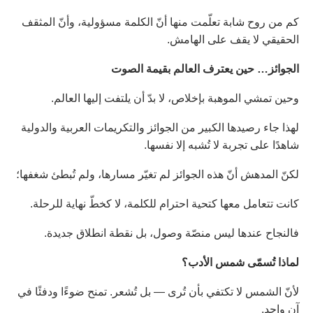
كم من روح شابة تعلّمت منها أنّ الكلمة مسؤولية، وأنّ المثقف
الحقيقي لا يقف على الهامش.
الجوائز… حين يعترف العالم بقيمة الصوت
وحين تمشي الموهبة بإخلاص، لا بدّ أن يلتفت إليها العالم.
لهذا جاء رصيدها الكبير من الجوائز والتكريمات العربية والدولية
شاهدًا على تجربة لا تُشبه إلا نفسها.
لكنّ المدهش أنّ هذه الجوائز لم تغيّر مسارها، ولم تُبطئ شغفها؛
كانت تتعامل معها كتحية احترام للكلمة، لا كخطّ نهاية للرحلة.
فالنجاح عندها ليس منصّة وصول، بل نقطة انطلاق جديدة.
لماذا تُسمّى شمس الأدب؟
لأنّ الشمس لا تكتفي بأن تُرى — بل تُشعر. تمنح ضوءًا ودفئًا في
آنٍ واحد.