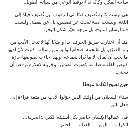
ساحة الفكر، وكأنّه نداءٌ يوقظ الوعي من سباته الطويل.
هي ليست كاتبة تُضيف كتبًا إلى الرفوف، بل تُضيف حياةً إلى
اللغة، وليست أديبة تبحث عن تصفيق، بل عن يقظة، وليست
قلمًا يساير الموج، بل موجة تغيّر شكل البحر.
منذ أن اختارت طريق الحرف، بدا واضحًا أنّها لا تدخل الأدب من
بابه الضيّق، بل تقتحمه اقتحام الواثق من رسالته. كتبت لأنّ لديها
ما يجب أن يُقال، لا ما يُراد سماعه، ولهذا جاءت نصوصها حارّة
كنبض القلب، صادقة كصوت الضمير، وجريئة كفكرة ترفض أن
تنحني.
حين تصبح الكلمة موقفًا
سناء الشعلان من أولئك الذين حوّلوا الأدب من متعة قراءة إلى
فعل تأثير.
في أعمالها الإنسان حاضر بكل أسئلته الكبرى: الحرية…
الكرامة… الهوية… العدالة… الحلم.