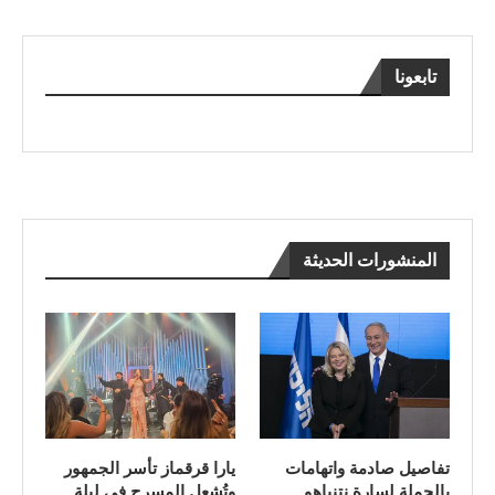
تابعونا
المنشورات الحديثة
تفاصيل صادمة واتهامات
يارا قرقماز تأسر الجمهور
بالجملة لسارة نتنياهو
وتُشعل المسرح في ليلة