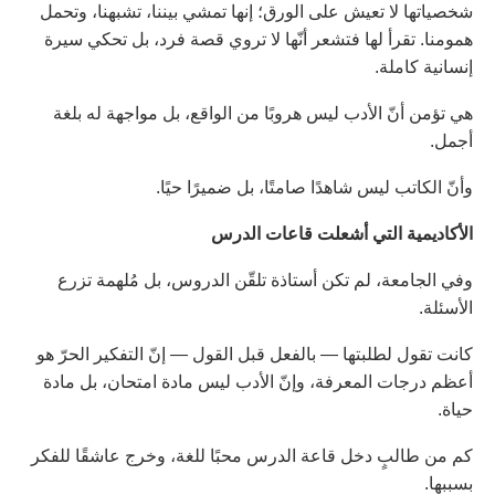
شخصياتها لا تعيش على الورق؛ إنها تمشي بيننا، تشبهنا، وتحمل
همومنا. تقرأ لها فتشعر أنّها لا تروي قصة فرد، بل تحكي سيرة
إنسانية كاملة.
هي تؤمن أنّ الأدب ليس هروبًا من الواقع، بل مواجهة له بلغة
أجمل.
وأنّ الكاتب ليس شاهدًا صامتًا، بل ضميرًا حيًا.
الأكاديمية التي أشعلت قاعات الدرس
وفي الجامعة، لم تكن أستاذة تلقّن الدروس، بل مُلهمة تزرع
الأسئلة.
كانت تقول لطلبتها — بالفعل قبل القول — إنّ التفكير الحرّ هو
أعظم درجات المعرفة، وإنّ الأدب ليس مادة امتحان، بل مادة
حياة.
كم من طالبٍ دخل قاعة الدرس محبًا للغة، وخرج عاشقًا للفكر
بسببها.