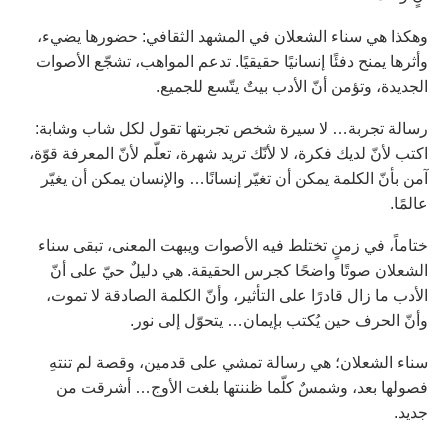
وهكذا هي سناء الشعلان في المشهد الثقافي: حضورها يضيء،
وأثرها يمنح دفئًا إنسانيًا حقيقيًا. تدعم المواهب، تشجّع الأصوات
الجديدة، وتؤمن أنّ الأدب بيتٌ يتّسع للجميع.
رسالة تجربة… لا سيرة شخص تجربتها تقول لكل شاب وشابة:
اكتب لأنّ لديك فكرة، لا لأنّك تريد شهرة، تعلّم لأنّ المعرفة قوّة،
آمن بأنّ الكلمة يمكن أن تغيّر إنسانًا… والإنسان يمكن أن يغيّر
عالمًا.
ختاماً، في زمنٍ تختلط فيه الأصوات ويبهت المعنى، تبقى سناء
الشعلان صوتًا واضحًا كجرس الحقيقة. هي دليلٌ حيّ على أنّ
الأدب ما زال قادرًا على التأثير، وأنّ الكلمة الصادقة لا تموت،
وأنّ الحرف حين يُكتب بإيمان… يتحوّل إلى نور.
سناء الشعلان؛ هي رسالة تمشي على قدمين، وقصة لم تنتهِ
فصولها بعد، وشمسٌ كلّما ظننتها بلغت الأوج… أشرقت من
جديد.