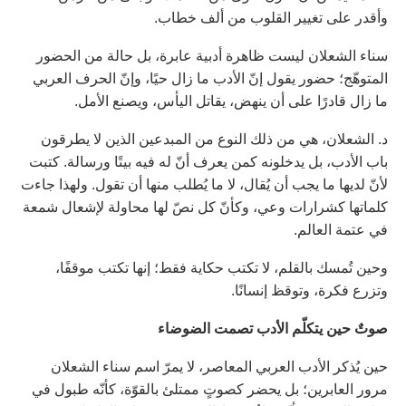
وأقدر على تغيير القلوب من ألف خطاب.
سناء الشعلان ليست ظاهرة أدبية عابرة، بل حالة من الحضور
المتوهّج؛ حضور يقول إنّ الأدب ما زال حيًا، وإنّ الحرف العربي
ما زال قادرًا على أن ينهض، يقاتل اليأس، ويصنع الأمل.
د. الشعلان، هي من ذلك النوع من المبدعين الذين لا يطرقون
باب الأدب، بل يدخلونه كمن يعرف أنّ له فيه بيتًا ورسالة. كتبت
لأنّ لديها ما يجب أن يُقال، لا ما يُطلب منها أن تقول. ولهذا جاءت
كلماتها كشرارات وعي، وكأنّ كل نصّ لها محاولة لإشعال شمعة
في عتمة العالم.
وحين تُمسك بالقلم، لا تكتب حكاية فقط؛ إنها تكتب موقفًا،
وتزرع فكرة، وتوقظ إنسانًا.
صوتٌ حين يتكلّم الأدب تصمت الضوضاء
حين يُذكر الأدب العربي المعاصر، لا يمرّ اسم سناء الشعلان
مرور العابرين؛ بل يحضر كصوتٍ ممتلئ بالقوّة، كأنّه طبول في