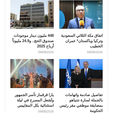
اتفاق مكة الثلاثي السعودية
448 مليون دينار موجودات
وتركيا وباكستان* عمران
صندوق الحج.. و24.9 مليوناً
الخطيب
أرباح 2025
09/08/2026
09/08/2026
تفاصيل صادمة واتهامات
يارا قرقماز تأسر الجمهور
بالجملة لسارة نتنياهو
وتُشعل المسرح في ليلة
بمضايقة موظفي مقر رئيس
استثنائية بكل المقاييس
الحكومة
09/08/2026