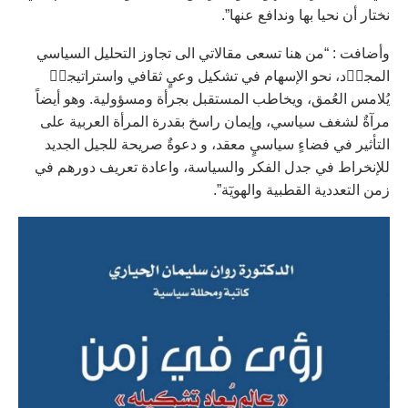
نختار أن نحيا بها وندافع عنها”.
وأضافت : “من هنا تسعى مقالاتي الى تجاوز التحليل السياسي
المجر٘د، نحو الإسهام في تشكيل وعيٍ ثقافي واستراتيجي٘
يُلامس العُمق، ويخاطب المستقبل بجرأة ومسؤولية. وهو أيضاً
مرآةٌ لشغف سياسي، وإيمان راسخ بقدرة المرأة العربية على
التأثير في فضاءٍ سياسيٍ معقد، و دعوةٌ صريحة للجيل الجديد
للإنخراط في جدل الفكر والسياسة، واعادة تعريف دورهم في
زمن التعددية القطبية والهويٓة”.