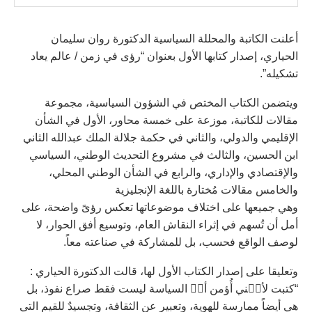
أعلنت الكاتبة والمحللة السياسية الدكتورة روان سليمان
الحياري، إصدار كتابها الأول بعنوان “رؤى في زمن / عالم يعاد
تشكيله”.
ويتضمن الكتاب المختص في الشؤون السياسية، مجموعة
مقالات للكاتبة، موزعة على خمسة محاور، الأول في الشأن
الإقليمي والدولي، والثاني في حكمة جلالة الملك عبدالله الثاني
ابن الحسين، والثالث في مشروع التحديث الوطني، السياسي
والإقتصادي والإداري، والرابع في الشأن الوطني المحلي،
والخامس مقالات مُختارة باللغة الإنجليزية
وهي جميعها على اختلاف موضوعاتها تعكس رؤىً واضحة، على
أمل أن تُسهم في إثراء النقاش العام، وتوسيع أفق الحوار، لا
لوصف الواقع فحسب، بل للمشاركة في صناعته معاً.
وتعليقا على إصدار الكتاب الأول لها، قالت الدكتورة الحياري :
“كتبت لأن٘ني أُؤمن أن٘ السياسة ليست فقط صراع نفوذ، بل
هي أيضاً ممارسة للهوية، وتعبير عن الثقافة، وتجسيدٌ للقيم التي