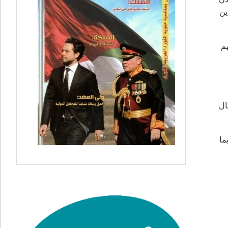
ين
هم
ال
ما