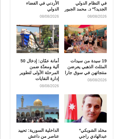
في النظام الدولي
الأردني في الفضاء
الجديد؟* د. محمد الجبور
الدولي
08/08/2026
08/08/2026
19 سيدة من سيدات
أمانة عمّان: إدخال 50
المثلث الذهبي يعرضن
آلية ومعدّة ضمن
منتجاتهن في سوق جارا
المرحلة الأولى لتطوير
إدارة النفايات
08/08/2026
08/08/2026
مخلد الشوبكي*
الداخلية السورية: تحييد
عبدالهادي راجي
عناصر من داعش