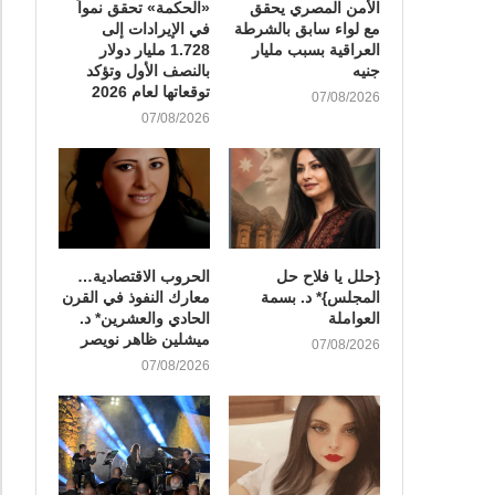
الأمن المصري يحقق
«الحكمة» تحقق نمواً
مع لواء سابق بالشرطة
في الإيرادات إلى
العراقية بسبب مليار
1.728 مليار دولار
جنيه
بالنصف الأول وتؤكد
توقعاتها لعام 2026
07/08/2026
07/08/2026
{حلل يا فلاح حل
الحروب الاقتصادية…
المجلس}* د. بسمة
معارك النفوذ في القرن
العواملة
الحادي والعشرين* د.
ميشلين ظاهر نويصر
07/08/2026
07/08/2026