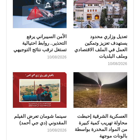
تعديل وزاري محدود
الأمن السيبراني يرفع
يستهدف تعزيز وتمكين
التحذير.. روابط احتيالية
العمل في الملف الاقتصادي
تستغل ترقب نتائج التوجيهي
وملف البلديات
10/08/2026
10/08/2026
العسكرية الشرقية إحبطت
سينما شومان تعرض الفيلم
محاولة تهريب كمية كبيرة
المقدوني (دي جي أحمد)
من المواد المخدرة بواسطة
10/08/2026
بالونات موجهة