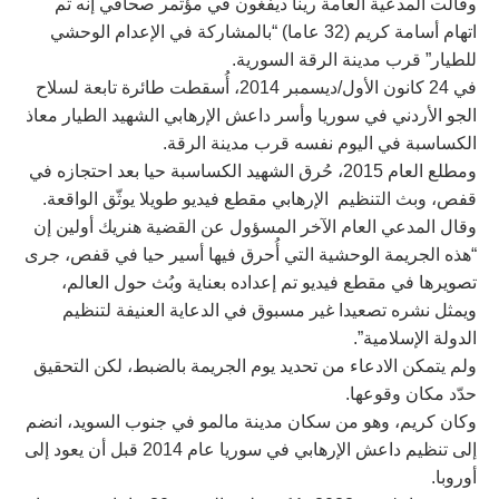
وقالت المدعية العامة رينا ديفغون في مؤتمر صحافي إنه تم
اتهام أسامة كريم (32 عاما) “بالمشاركة في الإعدام الوحشي
للطيار” قرب مدينة الرقة السورية.
في 24 كانون الأول/ديسمبر 2014، أُسقطت طائرة تابعة لسلاح
الجو الأردني في سوريا وأسر داعش الإرهابي الشهيد الطيار معاذ
الكساسبة في اليوم نفسه قرب مدينة الرقة.
ومطلع العام 2015، حُرق الشهيد الكساسبة حيا بعد احتجازه في
قفص، وبث التنظيم الإرهابي مقطع فيديو طويلا يوثّق الواقعة.
وقال المدعي العام الآخر المسؤول عن القضية هنريك أولين إن
“هذه الجريمة الوحشية التي أُحرق فيها أسير حيا في قفص، جرى
تصويرها في مقطع فيديو تم إعداده بعناية وبُث حول العالم،
ويمثل نشره تصعيدا غير مسبوق في الدعاية العنيفة لتنظيم
الدولة الإسلامية”.
ولم يتمكن الادعاء من تحديد يوم الجريمة بالضبط، لكن التحقيق
حدّد مكان وقوعها.
وكان كريم، وهو من سكان مدينة مالمو في جنوب السويد، انضم
إلى تنظيم داعش الإرهابي في سوريا عام 2014 قبل أن يعود إلى
أوروبا.