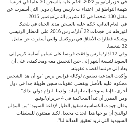
في حزيران/يونيو 2022، حُكم عليه بالسجن 30 عاما في فرنسا
بتهمة التواطؤ في اعتداءات باريس وسان دوني التي أسفرت عن
مقتل 130 شخصا في 13 تشرين الثاني/نوفمبر 2015.
في العام التالي، حُكم عليه بالسجن مدى الحياة في بلجيكا
لتورطه في هجمات 22 آذار/مارس 2016 على المطار الرئيسي
وشبكة قطارات الأنفاق في بروكسل والتي أسفرت عن مقتل
32 شخصا.
وفي 12 آذار/مارس وافقت فرنسا على تسليم أسامة كريم إلى
السويد لتسعة أشهر إلى حين التحقيق معه ومحاكمته، على أن
يعاد إلى فرنسا لقضاء عقوبته.
وأكدت المدعية ديفغون لوكالة فرانس برس “مع أن هذا الشخص
محكوم عليه بالأصل ويقضي عقوبات سجن طويلة جدا في دول
أخرى، فإننا سنوجه إليه اتهامات ولدينا التزام دولي بذلك”.
ومن المقرر أن تبدأ المحاكمة في 4 حزيران/يونيو.
وقال جودت الكساسبة شقيق الطيار لإذاعة السويد: “من المؤلم
لوالديّ أن يواجها هذا الحدث مجددا، لكننا ممتنون للسلطات
السويدية التي تريد تحقيق العدالة لنا”.