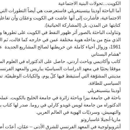
الكويت…تحولات البنية الاجتماعية
أما الباحثة أوديتا بيتسينغريلي فاستعرضت هي أيضاً التطورات الت
الاجتماعية، فأشارت إلى أنها عاشت في الكويت وعمّان وأن تفاعلها
كتابتها عن المدن، بل (المشاركة الحياتية).
الذي منح من بداخله هوية مختلفة عمن في خارجه كما قالت، ثم الت
1961، وزوال أحياء كاملة عن خريطتها لصالح المشاريع الجديدة عن المشاركين في الندوة
*هشام البستاني
كاتب وأكاديمي وباحث أردني، حاصل على الدكتوراه في العلوم ال
موقعًا بحثيًا في معهد الدراسات السياسيّة بباريس والمعهد الفرن
مدينتي المشوّهة التي أستيقظ فيها كلّ يوم، والكيانات الوظيفيّة. تش
السياسي للطاقة.
أوديتا بيتسينغريلي
باحثة في جامعة بيزا وباحثة زائرة في جامعة الخليج بالكويت. عمل
والتهميش، وسرديّات الهوية في العالم العربي.
ماريا-أنجيلا غاسباروتو
أنثروبولوجية في المعهد الفرنسي للشرق الأدنى – عمّان، أعدّت أط