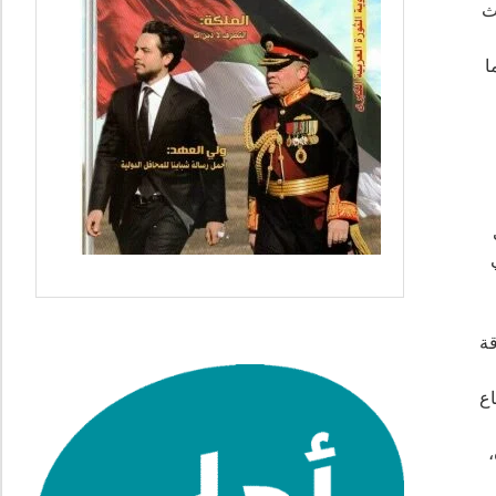
ث
ا
راضي
قة
اع
،