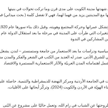
ي شهدتها مدينة الكوبت على مدى قرن وما تركت تحولات في بنيتها
 مع المدينتين يزيد من فهما لهما، فهي لا تفضل كلمة ( بحث ميداني) ف
وتناولت الباحثة بالصور أثر ظهور النفط في الكويت على تطورها وتشكل عمرانها وحركة المجتمع وهويته، وقبل ذلك بن
غيرات التي طرأت على المدينة في مرحلة ما بعد استقلال الدولة عام
سياسية ودراسات ما بعد الاستعمار من جامعة وستمنستر – لندن. يشغل
سي للشرق الأدنى. صدر له العديد من الكتب في الشعر والفكر والمدن منه
مل اهتماماته المدن العربيّة والآثار الاستعمارية المستمرة والاقتصاد
ت في الجامعة الأردنية ومركز النهضة للديمقراطية والتنمية. حاصلة عل
الدكتوراه من جامعة لويس غويدو كارلي في روما. صدر لها كتاب بناء الهويّة في الأردن والكويت (2024)، وتركّز أبحاثها على الأقليات،
روحتها عن الشباب في رام الله، وتعمل حاليًا على مشروع عن البُنى