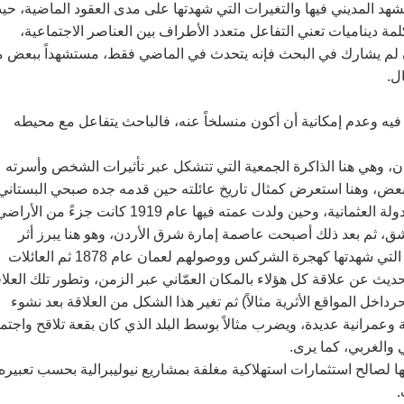
شهد المديني فيها والتغيرات التي شهدتها على مدى العقود الماضية، حي
 كلمة ديناميات تعني التفاعل متعدد الأطراف بين العناصر الاجتماعية،
ن لم يشارك في البحث فإنه يتحدث في الماضي فقط، مستشهداً ببعض م
ل.
ه وعدم إمكانية أن أكون منسلخاً عنه، فالباحث يتفاعل مع محيطه
، وهي هنا الذاكرة الجمعية التي تتشكل عبر تأثيرات الشخص وأسرته
بعض، وهنا استعرض كمثال تاريخ عائلته حين قدمه جده صبحي البستاني
من دمشق لعمّان عام 1916، وحينها كانت المدينة ضمن أراضي الدولة العثمانية، وحين ولدت عمته فيها عام 1919 كانت جزءً من الأ
 ثم بعد ذلك أصبحت عاصمة إمارة شرق الأردن، وهو هنا يبرز أثر
التحولات السياسية على هوية المدينة، إضافة الى الهجرات العديدة التي شهدتها كهجرة الشركس ووصولهم لعمان عام 1878 ثم العائلات
حديث عن علاقة كل هؤلاء بالمكان العمّاني عبر الزمن، وتطور تلك العلا
داخل المواقع الأثرية مثالاً) ثم تغير هذا الشكل من العلاقة بعد نشوء
وعمرانية عديدة، ويضرب مثالاً بوسط البلد الذي كان بقعة تلاقح واجتم
 والغربي، كما يرى.
ا لصالح استثمارات استهلاكية مغلفة بمشاريع نيوليبرالية بحسب تعبيره
.