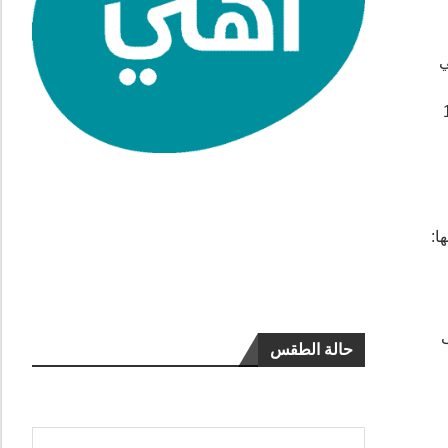
ي
اء سورها عام 1920
ا:
ى
حالة الطقس