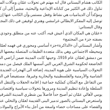
الكاتب هشام البستاني قال انه مهتم في تحولات عمّان ومآلات الم
تناول ذلك في الكثير من كتاباته الإبداعية والبحثية، مشيراً إلى أن
ومؤكداً أن الديناميات هي نشاط وفعل مستمر،وأن الكاتب عنها إ
توصل إليه المفكر الايطالي غرامشي وهنري لوفيفن في ذلك المجا
وقال البستاني:
«عمّان هي المكان الذي أعيش فيه، أكتب عنه من منطلق وجودي في
بصفته جزء من المجتمع»
وأشار البستاني أن «الذاكرة»جزء أساسي ومحوري في فهمه لعمّان
ومحيطه الاجتماعي وهي بذلك متعددة الطبقات المتصلة ببعضها ال
الخاضعة لحكومة الشرق العربي التي أسسها الملك فيصل من دمشق،
الشامية والأرمنية والفلسطينية والبخارية وغيرها، مستفيضاً في ال
من التفاعل مع المكان كملكية جماعية ( اقامة الحفلات والتنقل الحر
السلطة وإعادة تنظيم المدينة ومرورها بتحولات سياسية واقتصادية 
يومي لأهالي عمّان ثم أصبح حداً فاصلاً بين شطري المدينة الشرقي
واستعرض البستاني بالصور تدمير البنى القديمة لعمّان والتخلي عنه
والقضاء على مساحات خضاء واسعة من أجل بناء الأبراج والمولات