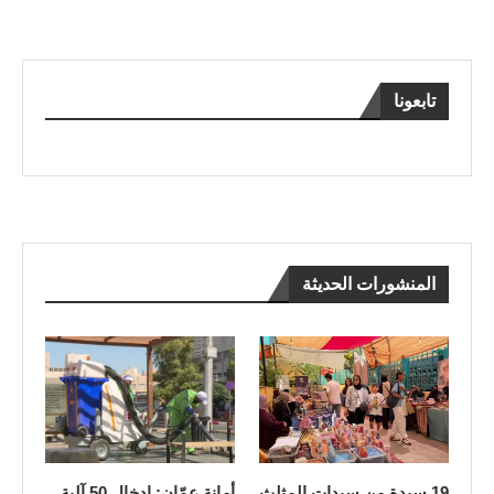
تابعونا
المنشورات الحديثة
19 سيدة من سيدات المثلث
أمانة عمّان: إدخال 50 آلية