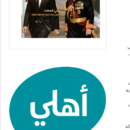
ي
ت
ية
ت
كة