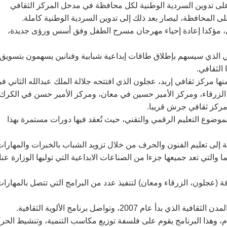
 على تدوين السردية الوطنية لكل محافظة في مدخل المركز الثقافي
على المحافظة، ليصار بعد ذلك إلى تدوين السردية الوطنية كاملة.
فل، مؤكدا إعادة إحياء مهرجان مسرح الطفل وفق أسس ورؤى جديدة،
حالي الذي سيسهم بإطلاق طاقات إبداعية شبابية وفنانين يسهمون بتسويق
 الثقافي.
منها مركز ثقافي إربد، عجلون الذي افتتحه جلالة الملك عبدالله الثاني ف
الزرقاء، ومركز الأمير حسين في معان، ومركز الأمير حسن في الكرك،
 مركز ثقافي جرش قريبا.
بموضوع التعليم الرقمي والتقني، حيث تُعقد فيها دورات مستمرة بهذا
ة إلى تعليم الفنون والحرف من خلال تزويد الشباب بالخبرات والمهارا
والتي تعد جميعها جزءا من الصناعات الابداعية التي توليها الوزارة عنا
ة (عجلون، الزرقاء ومعان) لتنفيذ عدد من البرامج التي تتصل بالمهارا
2007، وتواصل برنامج الألوية الثقافية.
عام، وهذا البرنامج يقوم على فلسفة توزيع مكاسب التنمية، وتنشيط الحر