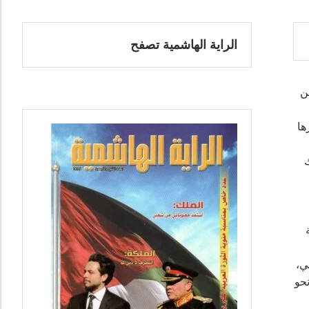
الراية الهاشمية تصفح
ن
ها
ك
ي،
ب لها نحو