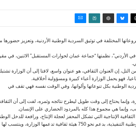
عاتها المختلفة في توثيق السردية الوطنية الأردنية، وتعزيز حضورها م
قافي الأردني”، نظمتها “جماعة عمان لحوارات المستقبل” الاثنين، في مقر
ي.
التل، إن العنوان الثقافي، هو عنوان واسع، لافتا إلى أن الوزارة تشتب
يا، فهو يحمل الوزارة أعباء كبيرة ومسؤولية أخلاقية.
سردية الوطنية بكل تنوعاتها وألوانها، وفي الوقت نفسه فهي تقف في
، وإنما يحتاج إلى وقت طويل ليطرح نتائجه وثمره، لفت إلى أن الثقافة
إنما هي مجموع هذا كله بالمردود الحضاري على الإنسان.
ثقافية الإنتاجية التي تشكل المحفز لعجلة الإنتاج، ورافعة للدخل الوطن
ووفق هذه الخريطة، فإن الوزارة تقوم وفق خطتها الاستراتيجية الوطنية التنفيذية، بدعم نحو 750 هيئة ثقافية تدعمها الوزارة، وينتس