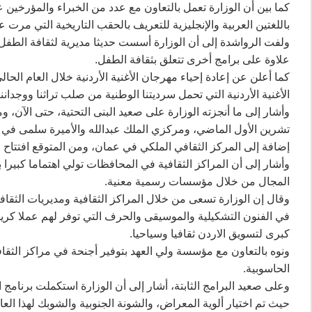
كما بين أن الوزارة تعمل بالتعاون مع عدد من الخبراء والمؤرخين
باللغتين العربية والإنجليزية للتعريف بالحقب التاريخية التي مرت 
ولفت الرواشدة إلى أن الوزارة أسست حديثا مديرية لثقافة الط
علاوة على برامج أخرى تتعلق بثقافة الطفل.
كما أعلن عن إعادة إحياء مهرجان الأغنية الأردنية خلال العام ال
الأغنية الأردنية التي تحمل سرديتنا الوطنية من صلب تراثنا ووجداننا
وأشار إلى ما أنجزته الوزارة على صعيد البنى التحتية، حتى الآن، و
تشرين الأول الماضي، ومركزي الملك عبدالله والأميرة سلمى في 
إضافة إلى المركز الثقافي الملكي في عمان، ومن المتوقع افتتاح
وأشار إلى أن المراكز الثقافية في المحافظات تولي اهتماما كبيرا 
المجال من خلال مؤسسات رسمية معنية.
وقال إن الوزارة تسعى من خلال المراكز الثقافية ومديريات الثقاف
في الفنون التشكيلية والموسيقى والحرف التي توفر لهم عملا كريما 
كبرى لتسويق الاردن ثقافيا وسياحيا.
ونوه بالتعاون مع مؤسسة ولي العهد بتوفير أجنحة في مراكز الثقاف
الحاسوبية.
وعلى صعيد البرامج الثابتة، أشار إلى أن الوزارة استكملت برنامج المدن الثقافية الذي بدأ عام 
حيث تم اختيار ألوية المعراض، والشونة الجنوبية والشوبك لهذا ال