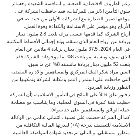
رغم الظروف الاقتصادية الصعبة، والمنافسة الشديدة وخسائر
سوق التأمين الالزامي للمركبات، فقد حافظت الشركة على
موقعها ضمن الصدارة مع الشركات الأولى من حيث صافي
الأرباح وهو مؤشر على الاستدامة والكفاءة وقوة العمل.
أرباح الشركة كما قدمها عيسى مراد، بلغت 2.8 مليون دينار
بزيادة عن أرباح العام الذي سبقه، وبلغ إجمالي الأقساط المكتتبة
في العام 2024، 37.5 مليون دينار، بزيادة 4 ملايين عن العام
الذي سبق، وبنسبة نمو بلغت 8% اما موجودات الشركة فقد
بلغت 52 مليون دينار بزيادة مانسبته 8% عن ما سبق.
العين مراد شكر البنك المركزي والمساهمين والادارة التنفيذية
التي حافظت على استمرار النمو ومكانة الشركة وتمكينها من
التطور وزيادة المردود.
دحبور علق قائلاً على النتائج في التأمين الاسلامية، (أن الشركة
حظيت بثقة كبيرة في السوق المحلية، وما يتناسب مع مصلحة
حملة الوثائق والمساهمين على حد سواء).
كما ان الشركة حصلت على تصنيف ائتماني عالمي من الوكالة
الاسلامية للتصنيف بدرجة (A+) لقدرتها المالية التكافلية من
منظور مستقبلي، وبالتالي تم تجديد شهادة المواصفة العالمية