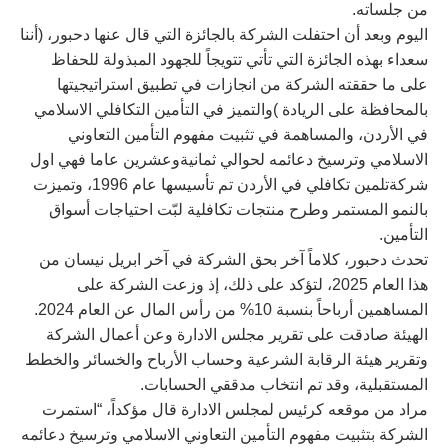
من جلساته.
اليوم وبعد أن احتفلت الشركة بالجائزة التي قال عنها دحبور، (أننا
سعداء بهذه الجائزة التي تأتي تتويجاً للجهود المبذولة للحفاظ
على ما حققته الشركة من انجازات في تطبيق استراتيجيتها
بالمحافظة على الريادة )والتميز في التأمين التكافلي الاسلامي
في الأردن، والمساهمة في تثبيت مفهوم التأمين التعاوني
الاسلامي وترسيخ دعائمه لحوالي ثمانيةوعشرين عاما فهي اول
شركةتلمين تكافلي في الأردن تم تأسيسها عام 1996، وتميزت
بالنمو المستمر وطرح منتجات تكافلية لبّت احتياجات أسواق
التأمين.
تحدث دحبور، كلاماً آخر بحق الشركة في آخر ابريل نيسان من
هذا العام 2025، لتؤكد على ذلك، إذ وزعت الشركة على
المساهمين أرباحاً بنسبة 10% من رأس المال عن العام 2024.
الهيئة صادقت على تقرير مجلس الادارة وعن أعمال الشركة
وتقرير هيئة الرقابة الشرعية وحساب الأرباح والخسائر والخطط
المستقبلية، وقد تم انتخاب مدققي الحسابات.
مراد من موقعه كرئيس لمجلس الادارة قال مؤكداً، “استمرت
الشركة بتثبيت مفهوم التأمين التعاوني الاسلامي وترسيخ دعائمه