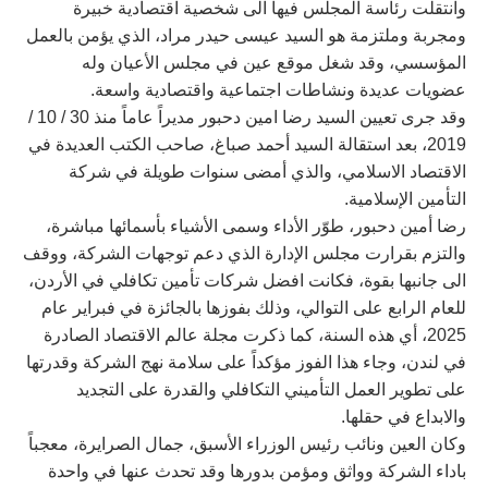
وانتقلت رئاسة المجلس فيها الى شخصية اقتصادية خبيرة
ومجربة وملتزمة هو السيد عيسى حيدر مراد، الذي يؤمن بالعمل
المؤسسي، وقد شغل موقع عين في مجلس الأعيان وله
عضويات عديدة ونشاطات اجتماعية واقتصادية واسعة.
وقد جرى تعيين السيد رضا امين دحبور مديراً عاماً منذ 30 / 10 /
2019، بعد استقالة السيد أحمد صباغ، صاحب الكتب العديدة في
الاقتصاد الاسلامي، والذي أمضى سنوات طويلة في شركة
التأمين الإسلامية.
رضا أمين دحبور، طوّر الأداء وسمى الأشياء بأسمائها مباشرة،
والتزم بقرارت مجلس الإدارة الذي دعم توجهات الشركة، ووقف
الى جانبها بقوة، فكانت افضل شركات تأمين تكافلي في الأردن،
للعام الرابع على التوالي، وذلك بفوزها بالجائزة في فبراير عام
2025، أي هذه السنة، كما ذكرت مجلة عالم الاقتصاد الصادرة
في لندن، وجاء هذا الفوز مؤكداً على سلامة نهج الشركة وقدرتها
على تطوير العمل التأميني التكافلي والقدرة على التجديد
والابداع في حقلها.
وكان العين ونائب رئيس الوزراء الأسبق، جمال الصرايرة، معجباً
باداء الشركة وواثق ومؤمن بدورها وقد تحدث عنها في واحدة