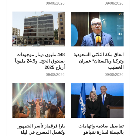
09/08/2026
09/08/2026
اتفاق مكة الثلاثي السعودية
448 مليون دينار موجودات
وتركيا وباكستان* عمران
صندوق الحج.. و24.9 مليوناً
الخطيب
أرباح 2025
09/08/2026
09/08/2026
تفاصيل صادمة واتهامات
يارا قرقماز تأسر الجمهور
بالجملة لسارة نتنياهو
وتُشعل المسرح في ليلة