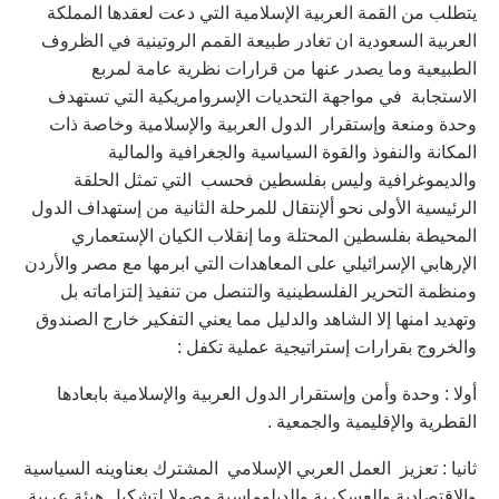
يتطلب من القمة العربية الإسلامية التي دعت لعقدها المملكة
العربية السعودية ان تغادر طبيعة القمم الروتينية في الظروف
الطبيعية وما يصدر عنها من قرارات نظرية عامة لمربع
الاستجابة في مواجهة التحديات الإسروامريكية التي تستهدف
وحدة ومنعة وإستقرار الدول العربية والإسلامية وخاصة ذات
المكانة والنفوذ والقوة السياسية والجغرافية والمالية
والديموغرافية وليس بفلسطين فحسب التي تمثل الحلقة
الرئيسية الأولى نحو ألإنتقال للمرحلة الثانية من إستهداف الدول
المحيطة بفلسطين المحتلة وما إنقلاب الكيان الإستعماري
الإرهابي الإسرائيلي على المعاهدات التي ابرمها مع مصر والأردن
ومنظمة التحرير الفلسطينية والتنصل من تنفيذ إلتزاماته بل
وتهديد امنها إلا الشاهد والدليل مما يعني التفكير خارج الصندوق
والخروج بقرارات إستراتيجية عملية تكفل :
أولا : وحدة وأمن وإستقرار الدول العربية والإسلامية بابعادها
القطرية والإقليمية والجمعية .
ثانيا : تعزيز العمل العربي الإسلامي المشترك بعناوينه السياسية
والإقتصادية والعسكرية والدبلوماسية وصولا لتشكيل هيئة عربية