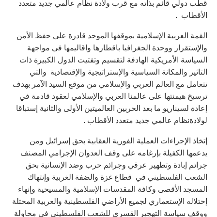
قطب دولي قائم بذاته مع قرب ولادة نظام عالمي جديد متعدد
الأقطاب .
القمة العربية الإسلامية بموقفها الموحد قادرة على حفظ الأمن
والإستقرار ووحدة الجغرافيا باقطارها واقاليمها في مواجهة
السياسة الأمريكية الهادفة لتقسيم وتفتيت الدول الكبيرة ذات
التاثير والمكانة السياسية والإستراتيجية والإقتصادية والتي
تتعامل مع العالم العربي والإسلامي من موقع السيد الآمر بهدف
ترسيخ هيمنتها على عالمنا العربي والإسلامي لعقود قادمة في
إعادة لسيناريو ما بعد الحربين العالميتين الأولى والثانية إستباقا
لولادةنظام عالمي جديد متعدد الأقطاب .
إتخاذ الإجراءات العملية الفورية العقابية بحق إسرائيل ومن
يدعمها الكفيلة بإرغامه على وقف العدوان الإجرامي المصنف
جرائم إبادة وتطهير عرقي وجرائم حرب وضد الإنسانية بحق
الشعب الفلسطيني في قطاع غزة والضفة الغربية وإنتهاك
المسجد الأقصى وكافة المقدسات الإسلامية والمسيحية وإنهاء
إحتلاله الإستعماري لجميع الأراضي الفلسطينية والعربية المحتلة
ووقف سياسة التهجير القسري للشعب الفلسطيني في محاولة