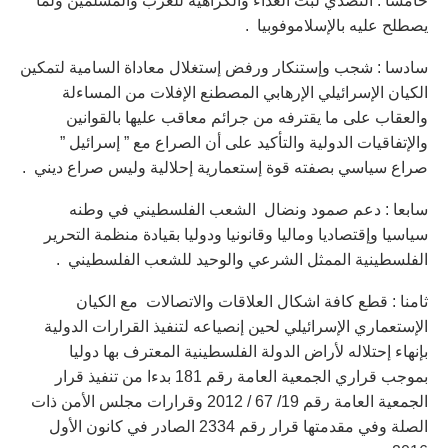
خامسا : التصدي لبث العداء والكراهية للعرب والمسلمين ولما
يصطلح عليه بالإسلاموفوبيا .
سادسا : شجب وإستنكار ورفض إستغلال معاداة السامية لتمكين
الكيان الإسرائيلي الإرهابي المصطنع الإفلات من المساءلة
والعقاب على ما يقترفه من جرائم معاقب عليها بالقوانين
والإتفاقيات الدولية والتأكيد على أن الصراع مع ” إسرائيل ”
صراع سياسي بصفته قوة إستعمارية إحلالية وليس صراع ديني .
سابعا : دعم صمود ونضال الشعب الفلسطيني في وطنه
سياسيا وإقتصاديا وماليا وقانونيا ودوليا بقيادة منظمة التحرير
الفلسطينية الممثل الشرعي والوحيد للشعب الفلسطيني .
ثامنا : قطع كافة اشكال العلاقات والاتصالات مع الكيان
الإستعماري الإسرائيلي لحين إنصياعه لتنفيذ القرارات الدولية
بإنهاء إحتلاله لأراض الدولة الفلسطينية المعترف بها دوليا
بموجب قراري الجمعية العامة رقم 181 بدءا من تنفيذ قرار
الجمعية العامة رقم 19/ 67 / 2012 وقرارات مجلس الأمن ذات
الصلة وفي مقدمتها قرار رقم 2334 الصادر في كانون الأول