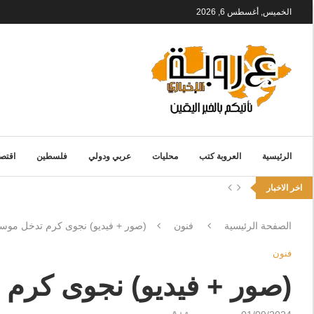
الخميس, أغسطس 6, 2026
الرئيسية
العروبة كتب
محليات
عربي ودولي
فلسطين
اقتصا
اخر الاخبار
الصفحة الرئيسية
فنون
(صور + فيديو) نجوى كرم تدخل موس
فنون
(صور + فيديو) نجوى كرم