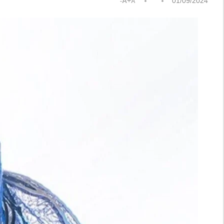
A+
01/09/2024
A-