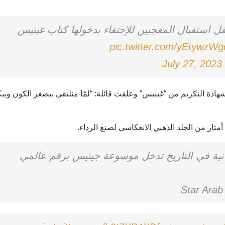
استقبال المعجبين للإحتفاء بدخولها كتاب غينيس
pic.twitter.com/yEtywzW
July 27, 2023
ادة التكريم من “غينيس” وعلقت قائلة: “لمّا منلتقي بيصغر الكون وبيك
انية في التاريخ تدخل موسوعة جينيس برقم عالمي