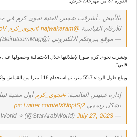
الدورة 37 من مهرجان جرش.
بالأبيض ..أشرقت شمس الغنية نجوى كرم في حفل 
للأرقام القياسية
@najwakaram
#نجوى_كرم
goV
— موقع بيروتكم الالكتروني (@BeirutcomMag)
ونشرت نجوى كرم صورا لإطلالتها خلال الاحتفالية وحصولها على شه
قلبي”.
ويبلغ طول الرداء 55.7 متر، تم استخدام 118 مترا من القماش و3 أمتار من الجلد الذهبي الانعكاسي لصنع الرداء.
إدارة غينيس العالمية:
#نجوى_كرم
أول مغنية لبن
بشكل رسمي
pic.twitter.com/elXNbpfSj2
July 27, 2023
— Star Arab World ⭐ (@StarArabWorld)