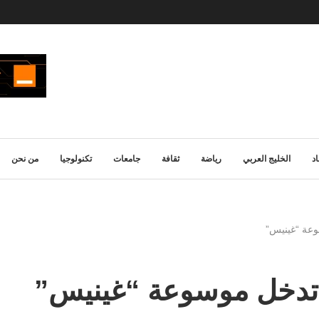
د
الخليج العربي
رياضة
ثقافة
جامعات
تكنولوجيا
من نحن
وعة “غينيس”
 تدخل موسوعة “غينيس”