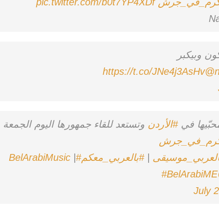
كرم_في_جرش
pic.twitter.com/b0t7YP4XDf
ون وبيكبر
https://t.co/JNe4j3AsHv
@n
حبّيها في
#الأردن
وتستعد للقاء جمهورها اليوم الجمعة
كرم_في_جرش
العربي_موسيقى
|
#بالعربي_معكم
#BelArabiMusic
|
#BelArabiME
July 