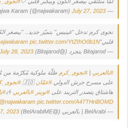
لمّا منلتقي بيصغر الكون وبيكبر قلبي 🤍
#نجوى_
July 27, 2023
— Najwa Karam (@najwakaram)
نجوى كرم تدخل "غينيس" بتميّز جديد.. "بيصغر الك
قلبي"
pic.twitter.com/YtZIhO0b1N
ajwakaram
— Bitajarod بتجرد (@Bitajarod)
July 28, 2023
#بالعربي
|
#نجوى_كرم
طلّة ملوكية مُكرّمة من مُ
على مسرح جرش الدولي
#عمّان
🇯🇴
#نجوى_
هاشتاق يتصدر التريند على
#تويتر
#بالعربي
🎶
#ب
@najwakaram
pic.twitter.com/A47THnBOMD
— BelArabi | بالعربي (@BelArabiME)
27, 2023