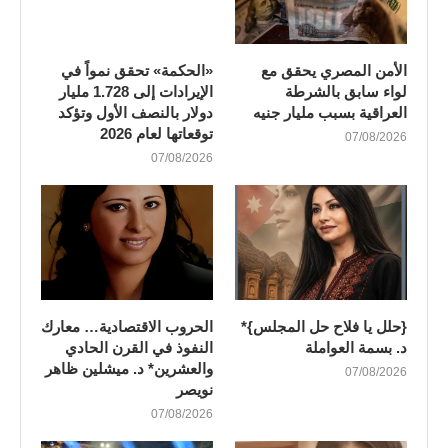
الأمن المصري يحقق مع
«الحكمة» تحقق نمواً في
لواء سابق بالشرطة
الإيرادات إلى 1.728 مليار
العراقية بسبب مليار جنيه
دولار بالنصف الأول وتؤكد
توقعاتها لعام 2026
07/08/2026
07/08/2026
{حلل يا فلاح حل المجلس}*
الحروب الاقتصادية… معارك
د. بسمة العواملة
النفوذ في القرن الحادي
والعشرين* د. ميشلين ظاهر
07/08/2026
نويصر
07/08/2026