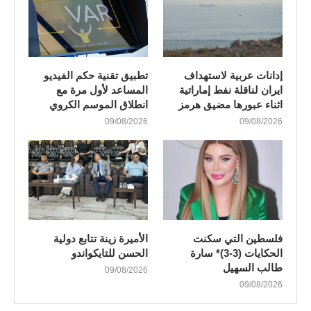
إدانات عربية لاستهداف
تطبيق تقنية حكم الفيديو
ايران لناقلة نفط إماراتية
المساعد لأول مرة مع
اثناء عبورها مضيق هرمز
انطلاق الموسم الكروي
09/08/2026
09/08/2026
فلسطين التي سكنت
الأميرة زينة تتابع دولية
الحكايات (3-3)* سارة
الحسن للتايكواندو
طالب السهيل
09/08/2026
09/08/2026