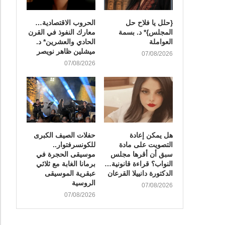
{حلل يا فلاح حل
الحروب الاقتصادية…
المجلس}* د. بسمة
معارك النفوذ في القرن
العواملة
الحادي والعشرين* د.
ميشلين ظاهر نويصر
07/08/2026
07/08/2026
هل يمكن إعادة
​حفلات الصيف الكبرى
التصويت على مادة
للكونسرفتوار..
سبق أن أقرها مجلس
موسيقى الحجرة في
النواب؟ قراءة قانونية…
برمانا الغابة مع ثلاثي
الدكتورة دانييلا القرعان
عبقرية الموسيقى
الروسية
07/08/2026
07/08/2026