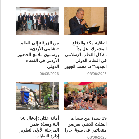
اتفاقية مكة والدفاع
من الزرقاء إلى العالم..
المشترك: هل بدأ
«نشامى الأردن»
تشكل القطب الإسلامي
يرسمون ملامح الحضور
في النظام الدولي
الأردني في الفضاء
الجديد؟* د. محمد الجبور
الدولي
08/08/2026
08/08/2026
19 سيدة من سيدات
أمانة عمّان: إدخال 50
المثلث الذهبي يعرضن
آلية ومعدّة ضمن
منتجاتهن في سوق جارا
المرحلة الأولى لتطوير
إدارة النفايات
08/08/2026