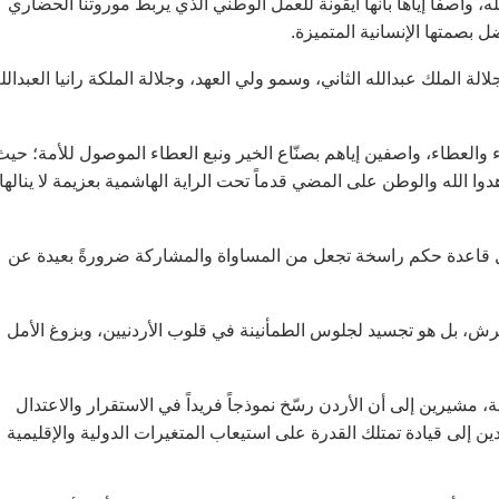
لله، واصفاً إياها بأنها أيقونة للعمل الوطني الذي يربط موروثنا الحضاري
بصمتها الإنسانية المتميزة.
ة الملك عبدالله الثاني، وسمو ولي العهد، وجلالة الملكة رانيا العبدالل
ء والعطاء، واصفين إياهم بصنّاع الخير ونبع العطاء الموصول للأمة؛ حيث
وا الله والوطن على المضي قدماً تحت الراية الهاشمية بعزيمة لا ينالها
كل قاعدة حكم راسخة تجعل من المساواة والمشاركة ضرورةً بعيدة عن
، بل هو تجسيد لجلوس الطمأنينة في قلوب الأردنيين، وبزوغ الأمل
، مشيرين إلى أن الأردن رسّخ نموذجاً فريداً في الاستقرار والاعتدال
 إلى قيادة تمتلك القدرة على استيعاب المتغيرات الدولية والإقليمية