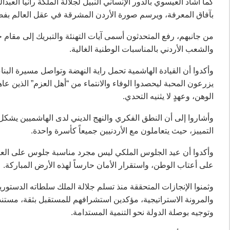
كما أشاد العيسوي بالدور الإنساني النبيل لجلالة الملكة رانيا العبدا
بآفاق المعرفة، ويرسم صورة الأردن المشرقة في عقل العالم بفضل 
من جانبهم، رفع المتحدثون أسمى آيات التهنئة والتبريك إلى مقام جلال
والشعب الأردني بالمناسبات الوطنية الغالية.
وأكدوا أن القيادة الهاشمية تحمل راية النهضة وتواصل مسيرة البنا
يزرعون المحبة ليحصدوا الوفاء والانتماء من “أهل العزم” الذين عاهد
الوهن، وعهدٍ لا يثنيه التحدي.
وأشاروا إلى أن النطق الفكري والنهج الديني لدى الهاشميين يش
التمييز، حيث يتعاملون مع الأردنيين جميعاً كأسرة واحدة.
وأكدوا أن عيد الجلوس الملكي ليس مجرد مناسبة جلوس على العرش
على أعتاب الوطن، واستقرار الأمان حارساً لهذه الأرض المباركة.
وثمنوا الإنجازات المتحققة منذ تسلم جلالة الملك سلطاته الدستورية
والمرونة الاستراتيجية، مؤكدين استشرافهم للمستقبل بثقة، مستندين
وتوجيه بوصلة الدولة نحو التنمية المستدامة.