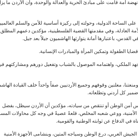
ة نهضة أمة قامت على مبادئ الحرية والعدالة والوحدة، وأن الأردن ما يزا
ة على الساحة الدولية، وحولته إلى ركيزة أساسية للأمن والسلم العالميي
لأمة العادلة، وفي مقدمتها القضية الفلسطينية، مؤكدين دعمهم المطلق
القدس، باعتبارها أمانة يتوارثها الهاشميون جيلاً بعد جيل.
ضايا الطفولة وتمكين المرأة والمبادرات الإنسانية.
لجهد الملكي، واهتمامه الموصول بالشباب وتفعيل دورهم ومشاركتهم في
منعتنا، معلنين وقوفهم وجميع الأردنيين صفاً واحداً خلف القيادة الهاشم
ضمير كل أردني وتطلعاته.
مس أمن الوطن أو تنتقص من سيادته، مؤكدين أن الأردن سيظل، بفضل
 الأمنية، ووعي شعبه المخلص، قلعةً عصيةً في وجه كل محاولات الم
ناة في الدفاع عن ثوابته الوطنية والقومية.
لجيش العربي، درع الوطن وسياجه المتين، وبنشامى الأجهزة الأمنية