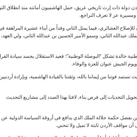
 دولة ذات إرث تاريخي عريق، حمل الهاشميون أمانته منذ انطلاق الثو
ومسيرة عز لا تعرف التراجع.
لإصلاح العشائري، فيما يمثل الثاني وفداً من أبناء عشيرة المراهفة في
ك عبدالله الثاني، وسمو الأمير الحسين بن عبدالله الثاني، ولي العهد،
طنية خالدة تشكل “البوصلة الوطنية”؛ فعيد الاستقلال يجسد سيادة القرا
ويوم الجيش عنوان للعزة والوفاء.
ستمد قوتنا من إيماننا بالله، وثقتنا بالقيادة الهاشمية، وبإرادة أردنيين
يل التحديات إلى فرص بناء، لافتا بهذا الصدد إلى مشاريع التحديث
ن بفضل حكمة جلالة الملك الذي يدافع في أروقة السياسة الدولية عن
ن مواقف الأردن ثابتة لا تميل ولا تنحني.