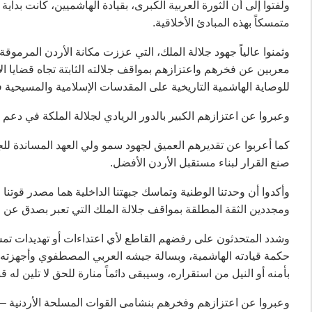
ولفتوا إلى أن الثورة العربية الكبرى، بقيادة الهاشميين، كانت بداي
متمسكاً بهذه المبادئ الأخلاقية.
وثمنوا عالياً جهود جلالة الملك، التي عززت مكانة الأردن المرموق
معربين عن فخرهم واعتزازهم بمواقف جلالته الثابتة تجاه قضايا ا
للوصاية الهاشمية التاريخية على المقدسات الإسلامية والمسيحية في 
وعبروا عن اعتزازهم الكبير بالدور الريادي لجلالة الملكة في دعم ق
كما أعربوا عن تقديرهم العميق لجهود سمو ولي العهد المساندة ل
صنع القرار لبناء مستقبل الأردن الأفضل.
وأكدوا أن وحدتنا الوطنية وتماسك جبهتنا الداخلية هما مصدر قوتنا و
ومجددين الثقة المطلقة بمواقف جلالة الملك التي تعبر بصدق عن 
وشدد المتحدثون على رفضهم القاطع لأي اعتداءات أو تهديدات ت
حكمة قيادته الهاشمية، وبسالة جيشه العربي المصطفوي وأجهزته
بأمنه أو النيل من استقراره، وسيبقى دائماً منارة للحق لا تلين له ق
وعبروا عن اعتزازهم وفخرهم بنشامى القوات المسلحة الأردنية – ا