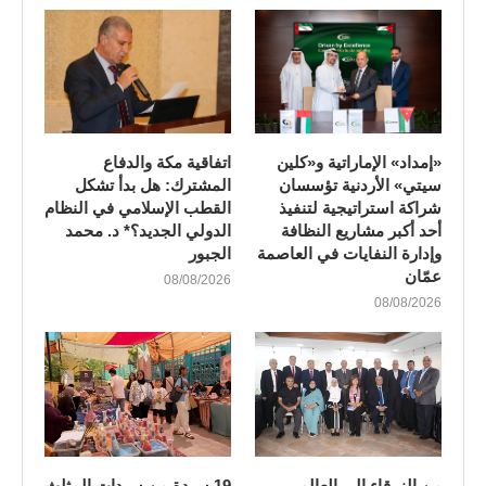
«إمداد» الإماراتية و«كلين
اتفاقية مكة والدفاع
سيتي» الأردنية تؤسسان
المشترك: هل بدأ تشكل
شراكة استراتيجية لتنفيذ
القطب الإسلامي في النظام
أحد أكبر مشاريع النظافة
الدولي الجديد؟* د. محمد
وإدارة النفايات في العاصمة
الجبور
عمّان
08/08/2026
08/08/2026
من الزرقاء إلى العالم..
19 سيدة من سيدات المثلث