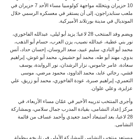
10 حزيران ويتخلله مواجهة كولومبيا مساء الأحد 7 حزيران في
ملعب سنابدراجون، إلى أن يستقر في معسكره الرسمي خلال
المونديال في مدينة بورتلاند الأميركية.
ويضم وفد المنتخب 28 لاعبا: يزيد أبو ليلى، عبدالله الفاخوري،
نور بني عطية، عبدالله نصيب، يزن العرب، حسام أبو الذهب،
محمد أبو النادي، سليم عبيد، سعد الروسان، إحسان حداد، أنس
بدوي، مهند أبو طه، محمد أبو حشيش، محمد أبو غوش، إبراهيم
سعادة، عامر جاموس، نزار الرشدان، نور الروابدة، يوسف
قشي، رجائي عايد، محمد الداوود، محمود مرضي، موسى
التعمري، إبراهيم صبرة، عودة الفاخوري، محمد أبو زريق، علي
عزايزة، وعلي علوان.
وأجرى المنتخب تدريبه الأخير في عمّان مساء الأربعاء، في
مركز إعداد النشامى، بقيادة المدرب جمال سلامي، وبمشاركة
28 لاعبا، بعد استبعاد أحمد جعيدي وأحمد عساف من قائمة
النشامى.
ويستعد منتخب النشامى للمشاركة الأولى في تاريخه ببطولة