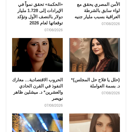
الأمن المصري يحقق مع
«الحكمة» تحقق نمواً في
لواء سابق بالشرطة
الإيرادات إلى 1.728 مليار
العراقية بسبب مليار جنيه
دولار بالنصف الأول وتؤكد
توقعاتها لعام 2026
07/08/2026
07/08/2026
{حلل يا فلاح حل المجلس}*
الحروب الاقتصادية… معارك
د. بسمة العواملة
النفوذ في القرن الحادي
والعشرين* د. ميشلين ظاهر
07/08/2026
نويصر
07/08/2026