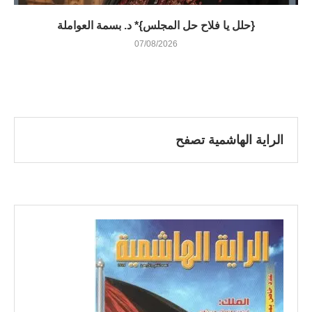
{حلل يا فلاح حل المجلس}* د. بسمة العواملة
07/08/2026
الراية الهاشمية تصفح