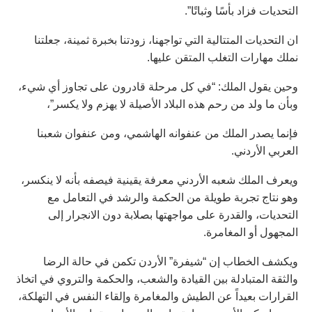
التحديات فزاد بأسًا وثباتًا”.
ان التحديات المتتالية التي تواجهنا، زودتنا بخبرة ثمينة، جعلتنا
نملك مهارات التغلب المتقن عليها.
وحين يقول الملك: “في كل مرحلة قادرون على تجاوز أي شيء،
وبأن ما ولد من رحم هذه البلاد الأصيلة لا يهزم ولا يكسر”،
فإنما يصدر الملك من عنفوانه الهاشمي، ومن عنفوان شعبنا
العربي الأردني.
ويعرف الملك شعبه الأردني معرفة يقينية فيصفه بأنه لا ينكسر،
وهو نتاج تجربة طويلة من الحكمة والرشد في التعامل مع
التحديات، والقدرة على مواجهتها بصلابة دون الانجرار إلى
المجهول أو المغامرة.
ويكشف الخطاب إن “شيفرة” الأردن تكمن في حالة الرضا
والثقة المتبادلة بين القيادة والشعب، والحكمة والتروي في اتخاذ
القرارات بعيداً عن الطيش والمغامرة وإلقاء النفس في التهلكة،