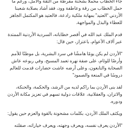
جاء الخطاب محملا بشحنة مفرطة من الثقة والأمل، ورغم ما
حمل الخطاب من رقة وعاطفة وود، فقد أشاد بصلابة شعبنا
الأردني “العتيد” بمهابة ملكية رادعة، فالعتيد هو المكتمل الجاهز
للعطاء والبذل والمواجهة.
قدم الملك عبد الله في أقصر خطاباته، السردية الأردنية الممتدة
عبر آلاف الأعوام، باعتزاز، حين قال:
“الأردن لم يكن يومًا هامشًا في سرد البشرية، بل موطنًا للأمم
وأرضًا للوئام، على ضفة نهره تعمد المسيح، وفي ربوعه عاش
الصحابة والتابعون، وعلى أرضه عاشت حضارات قدمت للعالم
دروسًا في المنعة والصمود”
لقد بنى الأردن بما راكم لديه من الرشد، والحكمة، والحنكة،
والاتزان، والعقلانية، علاقات دولية تسهم في تعزيز مكانة الأردن
ودوره.
ويكثف الملك الأردن، بكلمات مشحونة بالقوة والعزم حين يقول:
“الأردن يعرف نفسه، ويعرف وجهته، ويعرف خياراته، صقلته