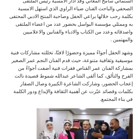
السنمائي سامح المعاني وقد ادار الامسية رئيس الملتقى
الصحفي والباحث الفنان ضياء الراوي الذي استهل الامسية
بكلمة رحب خلالها براعي الحفل وصاحبة المنتج الادبي المحتفى
به وممثلي مؤسسة البواسل بحضور عدد من اعضاء الملتقى
واصدقائه وعدد من الكتاب والادباء والفنانين والاعلاميين
والمهتمين .
وشهد الحفل أجواءً مميزة وحضورًا لافتًا، تخللته مشاركات فنية
موسيقية وثقافية متنوعة، حيث قدم الفنان النجم عمر الصغير
بمشاركة الفنان عمر القناص فقرات فنية أضفت أجواءً من
الفرح والتألق، كما ألقى الشاعر عبدالله شموط قصيدة نالت
إعجاب الحضور، وشاركت الشاعرة الكبيرة وصال الصقار
بكلمات وقصائد عبّرت عن أهمية الثقافة والإبداع ودور الكلمة
في بناء المجتمع.