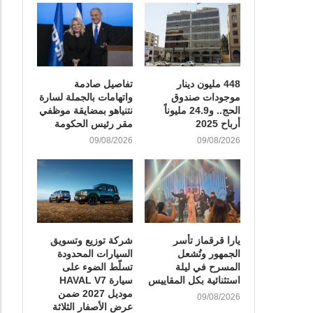
448 مليون دينار
تفاصيل صادمة
موجودات صندوق
واتهامات بالجملة لسارة
الحج.. و24.9 مليوناً
نتنياهو بمضايقة موظفي
أرباح 2025
مقر رئيس الحكومة
09/08/2026
09/08/2026
يارا قرقماز تأسر
شركة توزيع وتسويق
الجمهور وتُشعل
السيارات المحدودة
المسرح في ليلة
تسلّط الضوء على
استثنائية بكل المقاييس
سيارة HAVAL V7
موديل 2027 ضمن
09/08/2026
عرض الأصفار الثلاثة