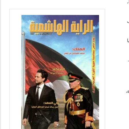
،
ا
،