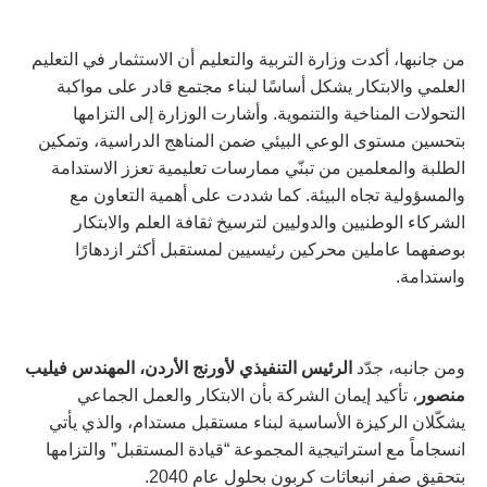
من جانبها، أكدت وزارة التربية والتعليم أن الاستثمار في التعليم
العلمي والابتكار يشكل أساسًا لبناء مجتمع قادر على مواكبة
التحولات المناخية والتنموية. وأشارت الوزارة إلى التزامها
بتحسين مستوى الوعي البيئي ضمن المناهج الدراسية، وتمكين
الطلبة والمعلمين من تبنّي ممارسات تعليمية تعزز الاستدامة
والمسؤولية تجاه البيئة. كما شددت على أهمية التعاون مع
الشركاء الوطنيين والدوليين لترسيخ ثقافة العلم والابتكار
بوصفهما عاملين محركين رئيسيين لمستقبل أكثر ازدهارًا
واستدامة.
ومن جانبه، جدّد
الرئيس
التنفيذي
لأورنج
الأردن،
المهندس
فيليب
منصور
، تأكيد إيمان الشركة بأن الابتكار والعمل الجماعي
يشكّلان الركيزة الأساسية لبناء مستقبل مستدام، والذي يأتي
انسجاماً مع استراتيجية المجموعة “قيادة المستقبل” والتزامها
بتحقيق صفر انبعاثات كربون بحلول عام 2040.