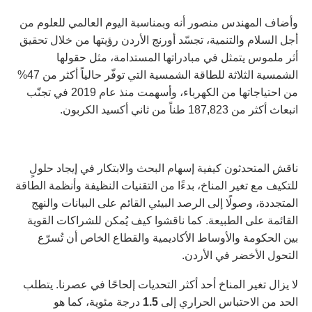
وأضاف المهندس منصور أنه وبمناسبة اليوم العالمي للعلوم من
أجل السلام والتنمية، تجسّد أورنج الأردن رؤيتها من خلال تحقيق
أثر ملموس يتمثل في مبادراتها المستدامة، مثل حقولها
الشمسية الثلاثة للطاقة الشمسية التي توفّر حالياً أكثر من 47%
من احتياجاتها من الكهرباء، وأسهمت منذ عام 2019 في تجنّب
انبعاث أكثر من 187,823 طناً من ثاني أكسيد الكربون.
ناقش المتحدثون كيفية إسهام البحث والابتكار في إيجاد حلولٍ
للتكيف مع تغير المناخ، بدءًا من التقنيات النظيفة وأنظمة الطاقة
المتجددة، وصولًا إلى الرصد البيئي القائم على البيانات والنهج
القائمة على الطبيعة. كما ناقشوا كيف يُمكن للشراكات القوية
بين الحكومة والأوساط الأكاديمية والقطاع الخاص أن تُسرّع
التحول الأخضر في الأردن.
لا يزال تغير المناخ أحد أكثر التحديات إلحاحًا في عصرنا. يتطلب
الحد من الاحتباس الحراري إلى
1.5
درجة مئوية، كما هو