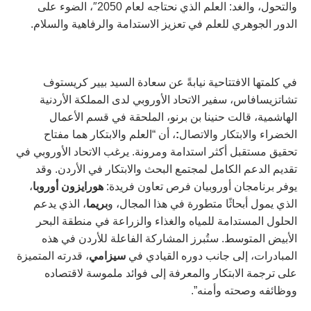
والتحول، والغد: العلم الذي نحتاجه لعام 2050″، الضوء على
الدور الجوهري للعلم في تعزيز الاستدامة والرفاهية والسلام.
في كلمتها الافتتاحية نيابةً عن سعادة السيد بيير كريستوف
تشاتزيسافاس، سفير الاتحاد الأوروبي لدى المملكة الأردنية
الهاشمية، قالت حنينا بن برنو، الملحقة في قسم الأعمال
الخضراء والابتكار والاتصال
:
، أن “العلم والابتكار هما مفتاح
تحقيق مستقبل أكثر استدامة ومرونة. يرغب الاتحاد الأوروبي في
تقديم الدعم الكامل لمجتمع البحث والابتكار في الأردن. وقد
يوفر برنامجان أوروبيان فرص تعاون فريدة:
هورايزون أوروبا
،
الذي يمول أبحاثًا متطورة في هذا المجال، و
بريما
، الذي يدعم
الحلول المستدامة للمياه والغذاء والزراعة في منطقة البحر
الأبيض المتوسط. ستُبرز المشاركة الفاعلة للأردن في هذه
المبادرات، إلى جانب دوره القيادي في
سيزامي
، قدرته المتميزة
على ترجمة الابتكار والمعرفة إلى فوائد ملموسة لاقتصاده
ووظائفه وصحته وأمنه”.