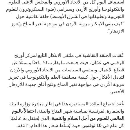
استضاف اليوم كلٌّ من الاتحاد الأوروبي والمجلس الأعلى للعلوم
والتكنولوجيا وأورنج الأردن وسيزامي (ضوء السنكروترون للعلوم
التجريبية وتطبيقاتها في الشرق الأوسط) حلقة نقاشية حول
“كيف يبني الابتكار مرونة الأردن في مواجهة تغير المناخ ويُعزز
الازدهار
“.
عُقدت الحلقة النقاشية في ملتقى الابتكار التابع لمركز أورنج
الرقمي في عمّان، حيث جمعت ما يقارب 70 باحثًا وممثلًا عن
قطاع الأعمال وصانعي السياسات من الاتحاد الأوروبي والأردن
لتبادل الأفكار حول كيفية مساهمة العلم والتكنولوجيا في تعزيز
مرونة الأردن في مواجهة تغير المناخ وفتح آفاق جديدة للازدهار
الأخضر.
عُقد اجتماع المائدة المستديرة هذا في إطار مبادرة وزارة البيئة
والسفارة الفرنسية بمناسبة شهر المناخ والبيئة،
احتفالاً باليوم
العالمي للعلوم من أجل السلام والتنمية
، الذي يُحتفل به عالميًا
كل عام في
10 نوفمبر
. حيث يُسلّط شعار هذا العام، “الثقة،