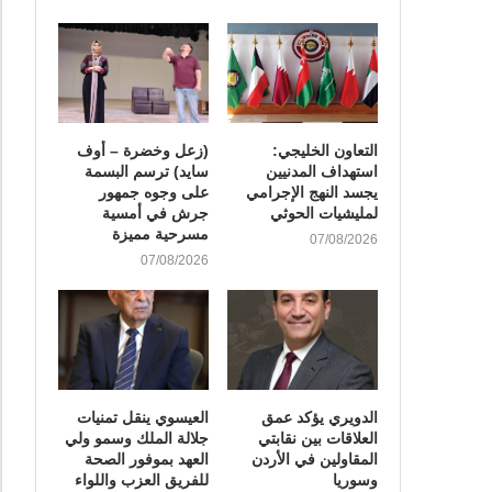
التعاون الخليجي:
(زعل وخضرة – أوف
استهداف المدنيين
سايد) ترسم البسمة
يجسد النهج الإجرامي
على وجوه جمهور
لمليشيات الحوثي
جرش في أمسية
مسرحية مميزة
07/08/2026
07/08/2026
الدويري يؤكد عمق
العيسوي ينقل تمنيات
العلاقات بين نقابتي
جلالة الملك وسمو ولي
المقاولين في الأردن
العهد بموفور الصحة
وسوريا
للفريق العزب واللواء