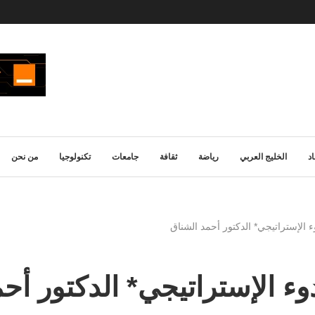
د
الخليج العربي
رياضة
ثقافة
جامعات
تكنولوجيا
من نحن
ء الإستراتيجي* الدكتور أحمد الشناق
وء الإستراتيجي* الدكتور أح