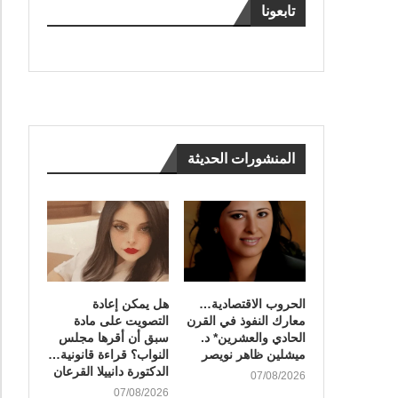
تابعونا
المنشورات الحديثة
الحروب الاقتصادية…
هل يمكن إعادة
معارك النفوذ في القرن
التصويت على مادة
الحادي والعشرين* د.
سبق أن أقرها مجلس
ميشلين ظاهر نويصر
النواب؟ قراءة قانونية…
الدكتورة دانييلا القرعان
07/08/2026
07/08/2026