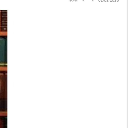
A+
01/09/2025
A-