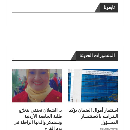
تابعونا
المنشورات الحديثة
استثمار أموال الضمان يؤكد
د. الشعلان تحتفي بتخرّج
الـتـزامـه بالاستثمــار
طلبة الجامعة الأردنية
المسـؤول
وتستذكر والدتها الراحلة في
يوم الفرح
06/08/2026