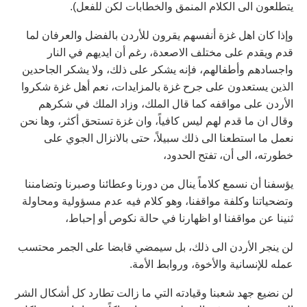
يتطلعون الى الكلام المنمق والخطابات لكن للفعل).
وإذا كان اهل غزة أنفسهم يقرون للأردن بالفضل والعرفان لما
قدم ويقدم على مختلف الاصعدة، رغم أن ايديهم في النار
واجسادهم وأطفالهم، فإنه يشكر على ذلك، ولا يشكر الجاحدين
الذين يستعدون على جرح غزة بالمزايدات، نعم أهل غزة شكروا
الأردن على مواقفه كما قال الملك، وزاد الملك في شكرهم
وقال ان ما قدم لهم ليس كافياً، وان غزة تستحق أكثر، وها نحن
نعمل ما استطعنا الى ذلك سبيلاً، حتى بالانزال الجوي على
خطورته، الى أن، تفتح الحدود،
يؤسفنا أن نسمع كلاماً ينال من دورنا وعطائنا وصبرنا وتضامننا
وتضحياتنا وكلفة مواقفنا، وهو كلام فيه عدم مسؤولية ومحاولة
ثنينا عن مواقفنا او اظهارنا في حالة نكوص أو إحباط،
لن ينجر الأردن الى ذلك، بل سيمضي قابضا على الجمر محتسب
عمله للإنسانية والأخوة، وروابط الأمة.
لن نضيع جهد شعبنا وقيادته التي ما زالت تطارد كل أشكال الشر