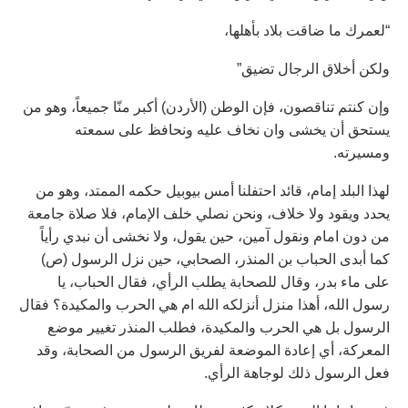
“لعمرك ما ضاقت بلاد بأهلها،
ولكن أخلاق الرجال تضيق”
وإن كنتم تناقصون، فإن الوطن (الأردن) أكبر منّا جميعاً، وهو من
يستحق أن يخشى وان نخاف عليه ونحافظ على سمعته
ومسيرته.
لهذا البلد إمام، قائد احتفلنا أمس بيوبيل حكمه الممتد، وهو من
يحدد ويقود ولا خلاف، ونحن نصلي خلف الإمام، فلا صلاة جامعة
من دون امام ونقول آمين، حين يقول، ولا نخشى أن نبدي رأياً
كما أبدى الحباب بن المنذر، الصحابي، حين نزل الرسول (ص)
على ماء بدر، وقال للصحابة يطلب الرأي، فقال الحباب، يا
رسول الله، أهذا منزل أنزلكه الله ام هي الحرب والمكيدة؟ فقال
الرسول بل هي الحرب والمكيدة، فطلب المنذر تغيير موضع
المعركة، أي إعادة الموضعة لفريق الرسول من الصحابة، وقد
فعل الرسول ذلك لوجاهة الرأي.