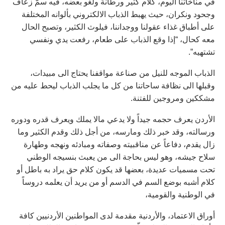
في مناخاتنا اليوم، كلام كثير ورطانة ولغو بعضه، فيه سمّ زعاف
وجحود ونكران، حيث يهبط الذباب الالكتروني بألوانه المختلفة
على أطباق غذاء عقولنا ووجداننا، فيلوث الكثير، وتصبح الحال
معه كحال، “إذا وقع الذباب على طعام، رفعت يدي ونفسي
تشتهيه”.
الذباب الموجه للنيل من صناعة مواقفنا يحتاج الى مبيدات،
وقبلها الى نظافة ساحاتنا من كل ما يجلب الذباب ليحط عليه من
مشككين ومروجين للفتنة.
الأردن يعرف حجمه جيداً ولا يدعي مالا يملك ويعرف قدره ودوره
ورسالته، وقد خبر ذلك ومارسه، من أجل ذلك وقدم الكثير وما
زال يقدم، دفاعاً عن مناقبيته وصفاته ومبادئه ونهجه وطهارة
سلاح جيشه، وهو ليس بحاجة الى من يعبث بنسيجه الوطني
تحت مسميات عديدة، بعضها قد يكون كلام حق يراد به باطل أو
كلام أشبه بوضع السم في الدسم أو من يريد أن يعلمه دروساً
في الوطنية والقومية،
أوراق الاعتماد، والأردنية مقدمة لدى المواطنين الأردنيين كافة