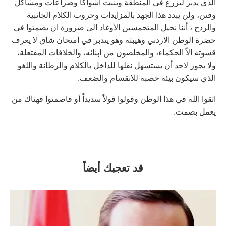
الذي يدبر ليزرع في المنطقة وينبت اشواكاً وصراعات ومشاكل
وفتن، ولن يبدد هذا الجهد بالمزايدات وحروب الكلام الجانبية
والردح ، أننا نحيل المتحمسين الأوغاد الى ضرورة ان يصمتوا في
حضرة الوطن الاردني وهيبته وهو يتدبر في امتحان شاق لا يعرف
قسوته الاّ الحكماء، والمخلصون من ابنائه، والخلافات المفتعلة،
ولا يجوز لاحد أن يستسهل نقلها للداخل بالكلام والرطانة واللغو
الذي سيكون بيئة خصبة للانقسام والضعف.
اتقوا الله في هذا الوطن وقولوا قولاً سديداً أو فاصمتوا فهناك من
يعمل بصمت.
قد تعجبك أيضاً