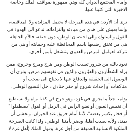
وأمام المجتمع الدولي كلّه وهي ممهورة بمواقف الملك وخاصة
الاخيرة التي كتبنا عنها.
نرى أن الأردن في هذه المرحلة لا يحتمل المزايدة ولا المناقصة،
وإنما يعيش على هدي من مبادئه والتزاماته، ندعو الى الهدوء في
القول والسلوك والى احتضان الوطن، دون خنقه، فالأم الجاهلة
هي من تخنق رضيعها باسم المحافظة عليه وحمايته أو هي من
تتركه لعوامل المرض والعدوى وتنشغل بأمور أخرى.
نعوذ بالله من شرور تصيب الوطن ومن هرج ومرج وخروج، ممن
يراه الشطّارون والعيّارون والذين في نفوسهم مرض، ونرى أن
الوصول الى الحقيقة والدفاع عنها لا يحتاج الى صخب أو
مناكفات أو إحداث شروخ أو حفر خنادق داخل النسيج الوطني.
يؤلمنا جداً ما يجري في غزة، وهو جرح في كفنا نراه ولا نستطيع
أن نغمض العيون أو نضع الرأس في الرمل أو القول “يصطفلوا ”
أو فخار يكسر بعضه”، لأننا أمام حريق عند الجيران، ونخشى أن
يمتد، ولأنه يصيب أهلنا، ويضر بأمننا الوطني، ولذا كانت الصرخة
الملكية الانسانية العميقة من أجل غزة، وقول الملك (أهل غزة لا