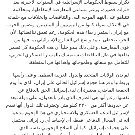
تكرار سقوط الحكومات الإسرائيلية في السنوات الأخيرة، بعد
فترات قصيرة، ورغم مساعي المعارضة لإسقاطها، ومحاكمة
نتنياهو على التهم الموجه اليه، والتناقضات والخلافات مع حلفائه
في الائتلاف سواء كانوا من اليمينيين أو المتدينين. وتضمن الحرب
مع إيران، استمرار بقاء هذه الحكومة، رغم تعمق تناقضاتها، لأن
الحرب تحظى بتأييد واسع في الشارع الإسرائيلي بما فيها من
قوى المعارضة. وعلى ذلك يبدو جلياً أن هذه الحكومة كي تضمن
بقاءها في ظل التناقضات ستتمسك بالمسار العسكري الحربي،
للتعامل مع ملفاتها وطموحاتها وأهدافها في المنطقة.
لم تدن الولايات المتحدة والدول الغربية العظمى وعلى رأسها
بريطانيا وفرنسا هجوم إسرائيل الحالي على إيران، الذي بدأ يوم
الجمعة الماضي، معتبرة أن لدى إسرائيل الحق بالدفاع عن
نفسها، رغم أنها هي الطرف الذي بادر بالعدوان، على دولة تبعد
عن حدودها أكثر من ٢٣٠٠ كيلو متر. وتعترف تلك الدول أنها تقدم
لإسرائيل الدعم العسكري والاستخباري في هذا الهجوم مدعية
أنه في المجال الدفاعي فقط، أي لإحباط أي رد إيراني محتمل
على هجمات إسرائيل. كما أن السلاح الهجومي نفسه الذي