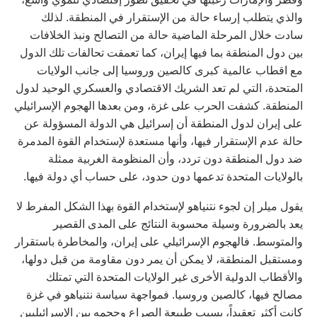
والذي يتطلب إرساء حالة من الإستقرار في المنطقة. لذلك
سادت خلال المرحلة الماضية حالة من التصالح ونبذ الخلافات
بين دول المنطقة بما فيها إيران، كما تعمقت تحالفات تلك الدول
مع اقطاب عالمية كبرى كالصين وروسيا إلى جانب الولايات
المتحدة، التي لم تعد الشريك الاقتصادي والعسكري الوحيد لدول
المنطقة. كشفت الحرب على غزة، ومن بعدها الهجوم الإسرائيلي
على إيران لدول المنطقة أن إسرائيل هي الدولة المسؤولة عن
حالة عدم الإستقرار فيها، وأنها مستعدة لإستخدام القوة المدمرة
ضد دول المنطقة دون تردد، وأن المنظومة الغربية ممثلة
بالولايات المتحدة تدعمها دون حدود، على حساب أي دولة فيها.
يقول ميلر إن لجوء نتنياهو لإستخدام القوة بهذا الشكل المفرط لا
يعد بالضرورة وسيلة محسوبة النتائج على المدى القصير
والمتوسط. فالهجوم الإسرائيلي على إيران، والمخاطرة باستقرار
ومستقبل المنطقة، لا يمكن أن يمر دون مقاومة من قبل دولها،
والأقطاب الدولية الأخرى غير الولايات المتحدة التي تمتلك
مصالح فيها، كالصين وروسيا. فمواجهة سياسة نتنياهو في غزة
كانت أكثر تعقيداً، بسبب طبيعة الصراع وحجمه بين الإسرائيليين