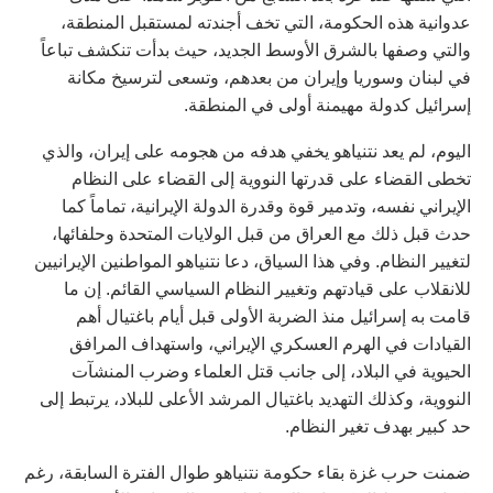
عدوانية هذه الحكومة، التي تخف أجندته لمستقبل المنطقة،
والتي وصفها بالشرق الأوسط الجديد، حيث بدأت تنكشف تباعاً
في لبنان وسوريا وإيران من بعدهم، وتسعى لترسيخ مكانة
إسرائيل كدولة مهيمنة أولى في المنطقة.
اليوم، لم يعد نتنياهو يخفي هدفه من هجومه على إيران، والذي
تخطى القضاء على قدرتها النووية إلى القضاء على النظام
الإيراني نفسه، وتدمير قوة وقدرة الدولة الإيرانية، تماماً كما
حدث قبل ذلك مع العراق من قبل الولايات المتحدة وحلفائها،
لتغيير النظام. وفي هذا السياق، دعا نتنياهو المواطنين الإيرانيين
للانقلاب على قيادتهم وتغيير النظام السياسي القائم. إن ما
قامت به إسرائيل منذ الضربة الأولى قبل أيام باغتيال أهم
القيادات في الهرم العسكري الإيراني، واستهداف المرافق
الحيوية في البلاد، إلى جانب قتل العلماء وضرب المنشآت
النووية، وكذلك التهديد باغتيال المرشد الأعلى للبلاد، يرتبط إلى
حد كبير بهدف تغير النظام.
ضمنت حرب غزة بقاء حكومة نتنياهو طوال الفترة السابقة، رغم