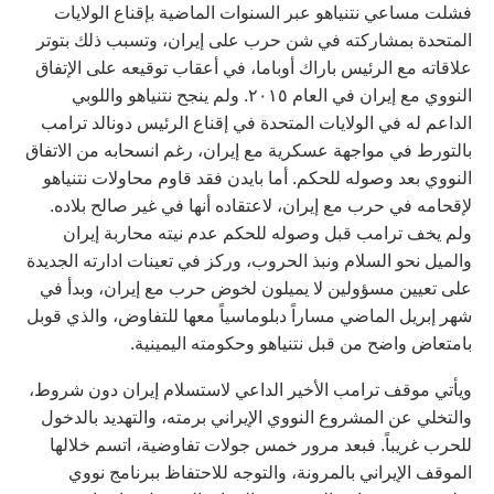
فشلت مساعي نتنياهو عبر السنوات الماضية بإقناع الولايات
المتحدة بمشاركته في شن حرب على إيران، وتسبب ذلك بتوتر
علاقاته مع الرئيس باراك أوباما، في أعقاب توقيعه على الإتفاق
النووي مع إيران في العام ٢٠١٥. ولم ينجح نتنياهو واللوبي
الداعم له في الولايات المتحدة في إقناع الرئيس دونالد ترامب
بالتورط في مواجهة عسكرية مع إيران، رغم انسحابه من الاتفاق
النووي بعد وصوله للحكم. أما بايدن فقد قاوم محاولات نتنياهو
لإقحامه في حرب مع إيران، لاعتقاده أنها في غير صالح بلاده.
ولم يخف ترامب قبل وصوله للحكم عدم نيته محاربة إيران
والميل نحو السلام ونبذ الحروب، وركز في تعينات ادارته الجديدة
على تعيين مسؤولين لا يميلون لخوض حرب مع إيران، وبدأ في
شهر إبريل الماضي مساراً دبلوماسياً معها للتفاوض، والذي قوبل
بامتعاض واضح من قبل نتنياهو وحكومته اليمينية.
ويأتي موقف ترامب الأخير الداعي لاستسلام إيران دون شروط،
والتخلي عن المشروع النووي الإيراني برمته، والتهديد بالدخول
للحرب غريباً. فبعد مرور خمس جولات تفاوضية، اتسم خلالها
الموقف الإيراني بالمرونة، والتوجه للاحتفاظ ببرنامج نووي