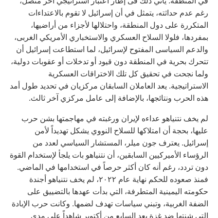
في المنطقة. يأتي ذلك فى إطار اعتبار استراتيجي آخر متصل،
رغم عدم حداثته، يتمثل في أن إسرائيل لا تقوم بالاعتداءات
المتكررة على دول المنطقة، واحتلالها لأجزاء من أراضيها،
بمفردها، فلولا السلاح العسكري والاستخباري الأمريكي الغربى،
والدعم السياسى المفتوح لإسرائيل، لما استطاعت إسرائيل أن
تتحرك بحرية في المنطقة دون قيود أو تدخلات أو عقوبات دولية،
ولما نجحت في تحقيق كل تلك الاختراقات العسكرية
الاستراتيجية. يعد العاملان السابقان مركزيان في تحديد طول أمد
هذه الحرب ونتائجها، بالإضافة إلى عامل مركزي آخر ثالث.
لم يخف نتنياهو عداءه لإيران ورغبته في مهاجمتها بشن حرب
عليها، بحجة أن امتلاكها للسلاح النووي يشكل تهديداً لأمن
إسرائيل. يعترف جون ميلر، المستشار السياسي لعدد من
الرؤساء الأميركيين السابقين، أن نتنياهو بات يلجأ لإستخدام القوة
دون تردد، رغم أنه كان أكثر حرصاً في استخدامها في الماضي.
فمنذ صعوده للحكم نهاية عام ٢٠٢٢، لم يخف نتنياهو أجندة
حكومته اليمينية المتطرفة، التي بدأت عهدها بالتضييق على
الضفة الغربية، وتبني سياسات تهدف لضمها. وكانت حرب الإبادة
التي شنتها ضد غزة بعد السابع من أكتوبر شاهداً على مدى