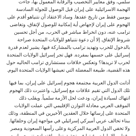
سلمي، وفق معايير التخصيب والرقابة المعمول بها، جاءت
الهجمة الاسرائيلية على إيران قبل الوصول للجولة السادسة
بيومين فقط من تاريخ عقدها. وساد الاعتقاد أن نتنياهو أقدم على
الهجوم على إيران لإجهاض أية إمكانية للوصول لإتفاق، وتغاضى
ترامب عنه، دون انخراط مباشر في الحرب، من أجل تحسين
شروط الإتفاق. إلا أن دعوة نتنياهو للولايات المتحدة صراحة
بالدخول للحرب وتهديد ترامب بالمشاركة فيها، يشير لعدم قدرة
إسرائيل على حسمها بمفرده. فهل تجر إسرائيل الولايات المتحدة
لحرب لا تريدها؟ وتعكس خلافات مستشاري ترامب الحاليه حول
هذه القضية، طبيعة المعضلة التي تعيشها الولايات المتحدة اليوم.
أدانت الدول العربية مجتمعة هجوم إسرائيل على إيران، بما فيها
تلك الدول التي تقيم علاقات مع إسرائيل، واعتبرت ذلك الهجوم
انتهاك لسيادة إيران، ودعت لحل الأزمة سلمياً. ويقلب ذلك
الموقف العربي معادلة التوازن الإقليمي التي عملت الولايات
المتحدة على إرسائها خلال العقدين الأخيرين في المنطقة، وذلك
ببناء تحالف عربي أميركي إسرائيلي في مواجهة إيران وحلفائها.
ولا تخفي الدول العربية المركزية وعلى رأسها السعودية ومصر
وقطر والإمارات رغبتها في تحقيق تطور إقتصادي تنموي واسع،