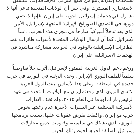
تستخدمه إسرائيل هو من صنع أميركي، بالإضافة إلى التنسيق
الاستخباري المشترك. وفي حين أن الولايات المتحدة تدعي أنها لا
تشارك في هجمات إسرائيل الجوية على إيران، فإنها لا تخفي
دورها في التصدي للصورايخ الإيرانية المتجهة لإسرائيل، الأمر
الذي يعد تدخلاً أميركياً صارخاً في مجرى هذه الحرب، دعماً
لإسرائيل. كما أن ارسال الولايات المتحدة لأسراب طائرات لتمد
الطائرات الإسرائيلية بالوقود في الجو بعد مشاركة مباشرة في
الهجمات الاسرائيلية على إيران.
ورغم دعم الدول الغربية المفتوح لإسرائيل، آثرت حلاً تفاوضياً
سلمياً للملف النووي الإيراني، وعدم الرغبة في التورط في حرب
جديدة في المنطقة. وعلى هذا الأساس تبنت الدول الغربية
الاتفاق النووي الذي وقعته إيران مع الولايات المتحدة في عهد
الرئيس باراك أوباما في العام ٢٠١٥. ولم تخف الادارات
الأميركية المختلفة عبر السنوات الأخيرة عدم رغبتها بخوض
حرب مع إيران، واكتفت بفرض عقوبات عليها، بسبب برنامجها
النووي، الذي تشكك في سلميته، وقاومت جميع محاولات
إسرائيل السابقة لجرها لخوض تلك الحرب.