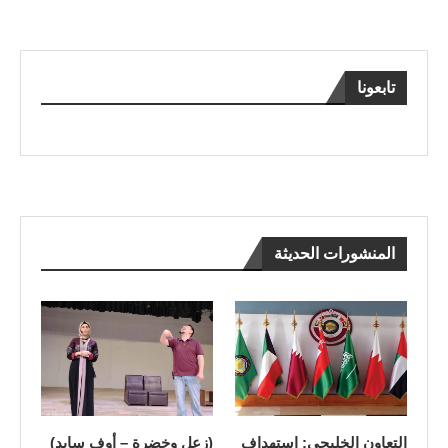
تابعونا
المنشورات الحديثة
التعاون الخليجي: استهداف
(زعل وخضرة – أوف سايد)