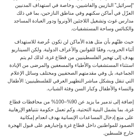
“إسرائيل” النازيين والفاشيين، وخاصة في استهداف المدنيين
العزّل في أماكن سكنهم وفي مناطق النازحين، بما في ذلك
مدارس غوث وتشغيل اللاجئين الأونروا ودور العبادة المساجد
والكنائس وساحة المستشفيات.
حيث ظنّهم بأن مثل هذه الأماكن لن تكون عُرضة للاستهداف
أثناء الحروب، وفقًا للقوانين والأعراف الدولية. ولكن السيناريو
يهدف إلى تهجير الفلسطينيين من قطاع غزة، لذلك لم يتم
استثناء المستشفيات والأطباء والمسعفين والمرضى من الإبادة
الجماعية، بل وفي مقدمتهم الصحفيين ومختلف وسائل الإعلام
التي تنقل وبشكل مباشر التطهير العرقي للفلسطينيين: الأطفال
والنساء والأطفال وكبار السن وفئة الشباب.
إضافة إلى تدمير ما يزيد عن 90%–100% من محافظات قطاع
غزة، بما يشمل البنية التحتية، وكم تعمل حكومة نتنياهو الإرهابية
على منع إدخال المساعدات الإنسانية بهدف انعدام إمكانية
الصمود للمواطنين داخل قطاع غزة وإجبارهم على قبول الهجرة
خارج فلسطين.