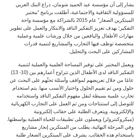
يشار إلى أن مؤسسة عبد الحميد شومان، ذراع البنك العربي
للمسؤولية الثقافية والاجتماعية، أطلقت برنامج “مختبر
المبتكرين الصغار” عام 2015 بالشراكة مع مؤسسة واحة
التفكير؛ بهدف تعزيز التفكير الناقد والابتكار والعمل على تطوير
مهارات الأطفال واليافعين من خلال ورشات علمية وعملية
متخصصة توظف فيها التجارب والمشاريع لتنمية قدرات
المشاركين على البحث والتحليل.
ويعمل المختبر على توفير المساحة العلمية والعملية لتنمية
التفكير الناقد لدى الأطفال الذين تتراوح أعمارهم بين (10- 13)
عامًا من خلال تعريضهم لمواقف وأسئلة تحثّهم على البحث عن
حلول ومن ثم تقييم الحلول واختيار الأنسب منها. يتم استخدام
تجارب علمية بسيطة لنقل مفهوم التفكير الناقد واستخدامه
للتوصل إلى استنتاجات ومن ثم العمل على التجارب الكهربائية
والإلكترونية. ويتعرف الطلبة على حقائب إلكترونية
(ميكروكنترولر) ويعملون على تطبيقات للحياة العملية بواسطتها.
وفي المرحلة النهائية، يطلب من المبتكرين إنجاز مشاريع
باستخدام هذه الحقائب. يشرف على المبتكرين الصغار طلبة