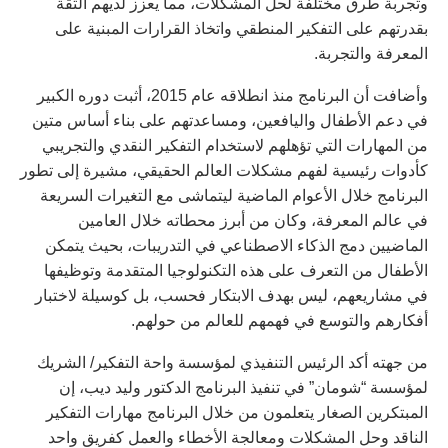
وتجربة طرق مختلفة لحل المشكلات، مما يعزز لديهم الثقة
بقدرتهم على التفكير المنطقي واتخاذ القرارات المبنية على
المعرفة والتجربة.
وأضافت أن البرنامج منذ انطلاقه عام 2015، أثبت دوره الكبير
في دعم الأطفال واليافعين، ومساعدتهم على بناء أساس متين
من المهارات التي تؤهلهم لاستخدام التفكير النقدي والتجريبي
كأدوات رئيسية لفهم مشكلات العالم الحقيقي، مشيرة إلى تطور
البرنامج خلال الأعوام الماضية ليتماشى مع التغيرات السريعة
في عالم المعرفة، وكان من أبرز محطاته خلال العامين
الماضيين دمج الذكاء الاصطناعي في التدريبات، بحيث يتمكن
الأطفال من التعرف على هذه التكنولوجيا المتقدمة وتوظيفها
في مشاريعهم، ليس بهدف الابتكار فحسب، بل كوسيلة لاختبار
أفكارهم والتوسع في فهمهم للعالم من حولهم.
من جهته أكد الرئيس التنفيذي لمؤسسة واحة التفكير/ الشريك
لمؤسسة “شومان” في تنفيذ البرنامج الدكتور وليد ديب، إن
المبتكرين الصغار يتعلمون من خلال البرنامج مهارات التفكير
الناقد وحل المشكلات ومعالجة الأخطاء والعمل كفريق واحد