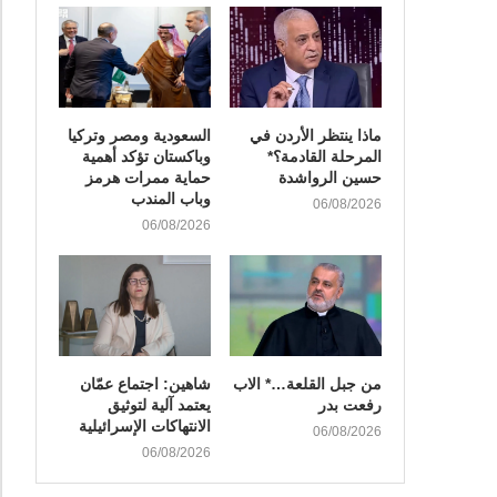
ماذا ينتظر الأردن في
السعودية ومصر وتركيا
المرحلة القادمة؟*
وباكستان تؤكد أهمية
حسين الرواشدة
حماية ممرات هرمز
وباب المندب
06/08/2026
06/08/2026
من جبل القلعة…* الاب
شاهين: اجتماع عمّان
رفعت بدر
يعتمد آلية لتوثيق
الانتهاكات الإسرائيلية
06/08/2026
06/08/2026