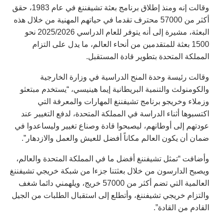
وقالت إنه ومنذ إطلاق برنامج بعثة تشيفننغ في عام 1983، حقق
أكثر من 57000 محترف تقدما في حياتهم المهنية من خلال هذه
البعثة، مشيرة إلى أنه يتوفر للعام الدراسي 2025/2026 نحو
1500 بعثة للمتقدمين من أنحاء العالم، ما يدل على التزام
المملكة المتحدة بتطوير قادة المستقبل.
وقالت رئيسة وحدة المنح الدراسية في وزارة الخارجية
والكومنولث والتنمية البريطانية إيما هينيسي، “يستخدم مبتعثو
وزملاء وخريجو برنامج تشيفننغ المهارات والمعرفة التي
اكتسبوها أثناء الدراسة في المملكة المتحدة، لدفع التغيير عند
عودتهم إلى أوطانهم، ليصبحوا قادة وصناع تغيير وليساعدوا في
ضمان أن يكون العالم مكاناً أفضل للعيش والعمل والازدهار”.
وأضافت “تمثل تشيفننغ أفضل ما في المملكة المتحدة والعالم،
ويصبح الدارسون من خلال بعثتنا جزءا من شبكة خريجي تشيفننغ
العالمية التي تضم أكثر من 57000 خريج، ويلهمني دائما شغف
والتزام خريجي تشيفننغ، وأتطلع إلى استقبال الطلبات من الجيل
القادم من القادة”.