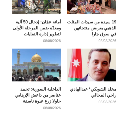
19 سيدة من سيدات المثلث
أمانة عمّان: إدخال 50 آلية
الذهبي يعرضن منتجاتهن
ومعدّة ضمن المرحلة الأولى
في سوق جارا
لتطوير إدارة النفايات
08/08/2026
08/08/2026
مخلد الشوبكي* عبدالهادي
الداخلية السورية: تحييد
راجي المجالي
عناصر من داعش الإرهابي
حاولا زرع عبوة ناسفة
08/08/2026
08/08/2026