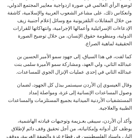
لوضع الرأي العالمي في صورة ازدواجية معايير المجتمع الدولي،
وانعكاس ذلك، على مشاعر الشعوب العربية والإسلامية، كاشفة
من خلال المقابلات التلفزيونية مع وسائل إعلام أجنبية زيف
الإدعاءات الإسرائيلية وأعمالها الإجرامية، وانتهاكاتها للقرارات
الدولية، ومنظومة حقوق الإنسان، من خلال توضيح الصورة
الحقيقية لماهية الصراع.
كما لفت، في هذا السياق، إلى جهود سمو الأمير الحسين بن
عبدالله الثاني، ولي العهد، ومشاركة سمو الأميرة سلمى بنت
عبدالله الثاني في إحدى عمليات الإنزال الجوي للمساعدات.
وقال العيسوي إن الأردن سيستمر ببذل كل الجهود، لضمان
وصول المساعدات الإنسانية إلى غزة، ومواصلة إمداد
المستشفيات الأردنية الميدانية بجميع المستلزمات والمساعدات
الطبية والعلاجية.
وأكد أن الأردن، سيبقى بعـزيمة وتوجيهات قيادته الهاشمية،
يوظف كل أدواته وإمكانياته، من أجل تحقيق وقف دائم لإطلاق
النار، وإسناد الفلسطينيين في قطاع غزة والضفة الغربية، ووقف