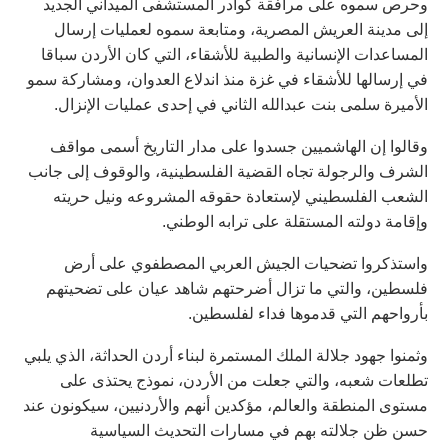
وحرص سموه على مرافقة كوادر المستشفى الميداني الجديد
إلى مدينة العريش المصرية، ومتابعة سموه لعمليات إرسال
المساعدات الإنسانية والطبية للأشقاء، التي كان الأردن سباقا
في إرسالها للأشقاء في غزة منذ اندلاع العدوان، ومشاركة سمو
الأميرة سلمى بنت عبدالله الثاني في إحدى عمليات الإنزال.
وقالوا إن الهاشميين جسدوا على مدار التاريخ أسمى مواقف
الشرف والرجولة تجاه القضية الفلسطينية، والوقوف إلى جانب
الشعب الفلسطيني لإستعادة حقوقه المشروعه ونيل حريته
وإقامة دولته المستقلة على ترابه الوطني.
واستذكروا تضحيات الجيش العربي المصطفوي على أرض
فلسطين، والتي ما تزال أضرحتهم شاهد عيان على تضحيتهم
بأرواحهم التي قدموها فداء لفلسطين.
وثمنوا جهود جلالة الملك المستمرة لبناء أردن الحداثة، الذي يلبي
تطلعات شعبه، والتي جعلت من الأردن، نموذج يحتذى على
مستوى المنطقة والعالم، مؤكدين أنهم والأردنيين، سيكونون عند
حسن ظن جلالته بهم في مسارات التحديث السياسية