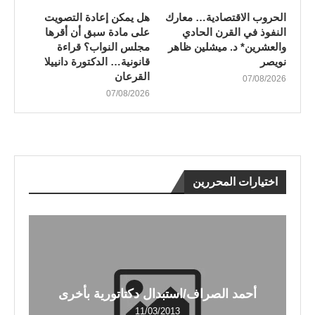
الحروب الاقتصادية… معارك
هل يمكن إعادة التصويت
النفوذ في القرن الحادي
على مادة سبق أن أقرها
والعشرين* د. ميشلين ظاهر
مجلس النواب؟ قراءة
نويصر
قانونية… الدكتورة دانييلا
القرعان
07/08/2026
07/08/2026
اختيارات المحررين
أحمد الصراف/استبدال دكتاتورية بأخرى
11/03/2013