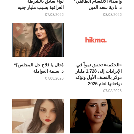
وأصداء الانقسام الطائفي*
لواء سابق بالشرطة
د. نادية سعد الدين
العراقية بسبب مليار جنيه
07/08/2026
08/08/2026
«الحكمة» تحقق نمواً في
{حلل يا فلاح حل المجلس}*
الإيرادات إلى 1.728 مليار
د. بسمة العواملة
دولار بالنصف الأول وتؤكد
07/08/2026
توقعاتها لعام 2026
07/08/2026