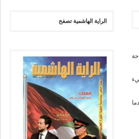
الراية الهاشمية تصفح
حة
يء
ما