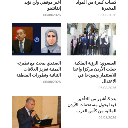
كميات كبيرة من المواد
أغير موقفي ولن نؤيد
المخدرة
إنفانتينو
06/08/2026
06/08/2026
العيسوي: الرؤية الملكية
الصفدي يبحث مع نظيرته
جعلت الأردن مركزا واعدا
اليمنية تعزيز العلاقات
للاستثمار ونموذجا في
الثنائية وتطورات المنطقة
الاعتدال
06/08/2026
06/08/2026
بعد 8 أشهر من التأخير….
فيفا يحول مستحقات الأردن
المالية من كأس العرب
06/08/2026